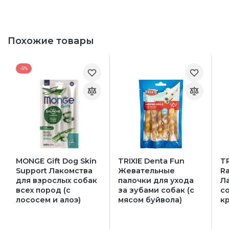
Похожие товары
-5%
MONGE Gift Dog Skin
TRIXIE Denta Fun
TR
Support Лакомства
Жевательные
Ra
для взрослых собак
палочки для ухода
Л
всех пород (с
за зубами собак (с
со
лососем и алоэ)
мясом буйвола)
к