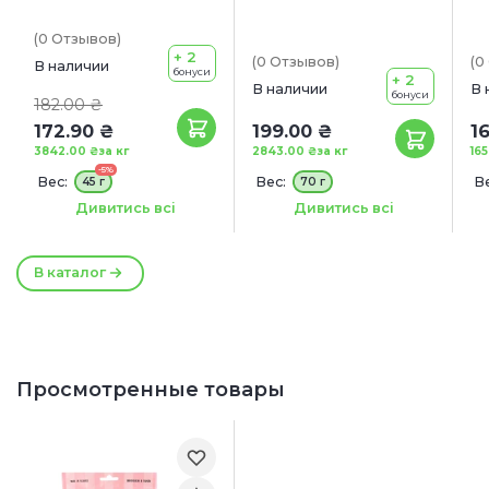
(0
Отзывов
)
+ 2
(0
Отзывов
)
(0
В наличии
бонуси
+ 2
В наличии
В 
бонуси
182.00 ₴
172.90 ₴
199.00 ₴
1
3842.00 ₴
за кг
2843.00 ₴
за кг
16
-5%
Вес:
Вес:
Ве
45 г
70 г
Сроки годности:
Размер:
12 см
Дивитись всі
Дивитись всі
25/12/2026
В каталог
Просмотренные товары