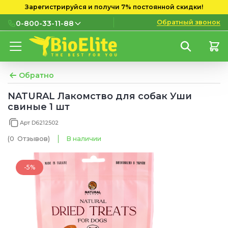
Зарегистрируйся и получи 7% постоянной скидки!
Обратный звонок
0-800-33-11-88
0-800-33-11-88
Бесплатно с городских и
мобильных номеров
Обратно
(097) 133 11 88
NATURAL Лакомство для собак Уши
свиные 1 шт
(095) 133 11 88
Арт D6212502
(073) 133 11 88
(0
Отзывов
)
В наличии
-5%