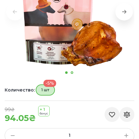
-5%
Количество:
1 шт
99₴
+ 1
бонус
94.05₴