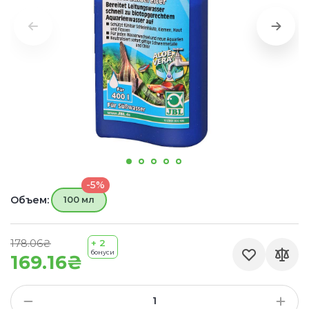
-5%
Объем:
100 мл
178.06₴
+ 2
бонуси
169.16₴