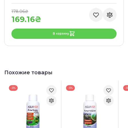
178.06₴
169.16₴
В корзину
Похожие товары
-5%
-5%
-