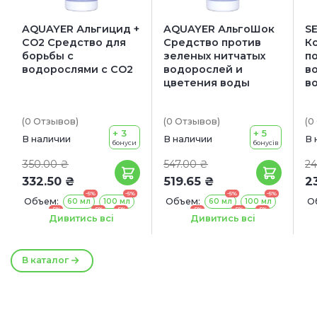
AQUAYER Альгицид +
AQUAYER АльгоШок
S
СО2 Средство для
Средство против
К
борьбы с
зеленых нитчатых
п
водорослями с СО2
водорослей и
в
цветения воды
в
(0
Отзывов
)
(0
Отзывов
)
(0
+ 3
+ 5
В наличии
В наличии
В 
бонуси
бонусів
350.00 ₴
547.00 ₴
24
332.50 ₴
519.65 ₴
2
-5%
-5%
-5%
-5%
Объем:
Объем:
О
60 мл
100 мл
60 мл
100 мл
-5%
-5%
-5%
-5%
-5%
-5%
250 мл
500 мл
1 л
250 мл
500 мл
1 л
Дивитись всі
Дивитись всі
В каталог