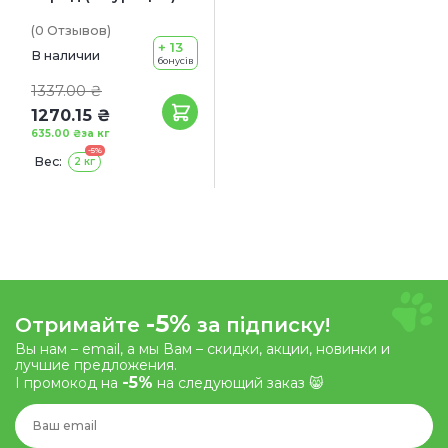
(0
Отзывов
)
+ 13
В наличии
бонусів
1337.00 ₴
1270.15 ₴
635.00 ₴
за кг
-5%
Вес:
2 кг
-5%
Отримайте
за підписку!
Вы нам – email, а мы Вам – скидки, акции, новинки и
лучшие предложения.
-5%
І промокод на
на следующий заказ 😸