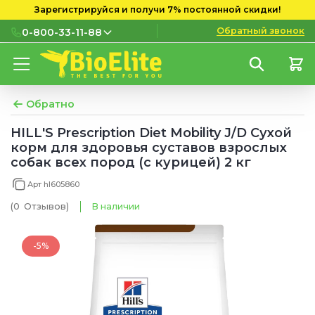
Зарегистрируйся и получи 7% постоянной скидки!
Обратный звонок
0-800-33-11-88
0-800-33-11-88
Бесплатно с городских и
мобильных номеров
Обратно
(097) 133 11 88
HILL'S Prescription Diet Mobility J/D Сухой
корм для здоровья суставов взрослых
(095) 133 11 88
собак всех пород (с курицей) 2 кг
(073) 133 11 88
Арт hl605860
(0
Отзывов
)
В наличии
-5%