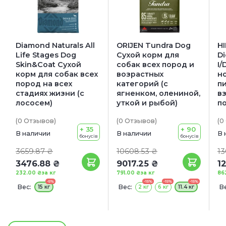
Diamond Naturals All
ORIJEN Tundra Dog
HI
Life Stages Dog
Сухой корм для
Di
Skin&Coat Сухой
собак всех пород и
I/
корм для собак всех
возрастных
н
пород на всех
категорий (с
п
стадиях жизни (с
ягненком, олениной,
в
лососем)
уткой и рыбой)
п
(0
Отзывов
)
(0
Отзывов
)
(0
+ 35
+ 90
В наличии
В наличии
В 
бонусів
бонусів
3659.87 ₴
10608.53 ₴
13
3476.88 ₴
9017.25 ₴
1
232.00 ₴
за кг
791.00 ₴
за кг
86
-5%
-15%
-15%
-15%
Вес:
Вес:
Ве
15 кг
2 кг
6 кг
11.4 кг