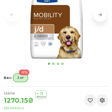
-5%
Вес:
2 кг
1337₴
+ 13
бонусів
1270.15₴
635.00₴
за кг