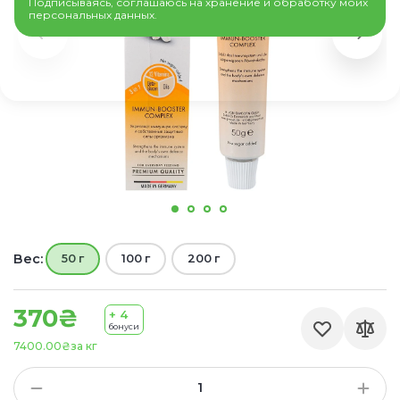
Подписываясь, соглашаюсь на хранение и обработку моих
персональных данных.
Вес:
50 г
100 г
200 г
370₴
+ 4
бонуси
7400.00₴
за кг