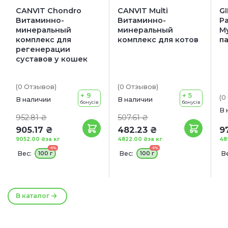
CANVIT Chondro
CANVIT Multi
GI
Витаминно-
Витаминно-
Pa
минеральный
минеральный
М
комплекс для
комплекс для котов
па
регенерации
суставов у кошек
(0
Отзывов
)
(0
Отзывов
)
+ 9
+ 5
(0
В наличии
В наличии
бонусів
бонусів
В 
952.81 ₴
507.61 ₴
905.17 ₴
482.23 ₴
9
9052.00 ₴
за кг
4822.00 ₴
за кг
48
-5%
-5%
Вес:
Вес:
Ве
100 г
100 г
2
В каталог