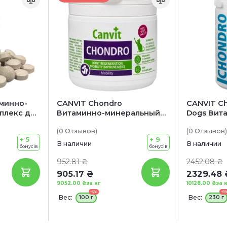
аминно-
CANVIT Chondro
CANVIT Ch
плекс для
Витаминно-минеральный
Dogs Вит
комплекс для регенерации
и юниоро
(0
Отзывов
)
(0
Отзывов
)
суставов у кошек
поддержа
+ 5
+ 9
хрящей и 
В наличии
В наличии
бонусів
бонусів
952.81 ₴
2452.08 ₴
905.17 ₴
2329.48 
9052.00 ₴
за кг
10128.00 ₴
за 
-5%
-5
Вес:
Вес:
100 г
230 г