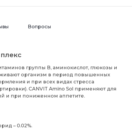
ывы
Вопросы
мплекс
итаминов группы В, аминокислот, глюкозы и
рживают организм в период повышенных
кормления и при всех видах стресса
тировки). CANVIT Amino Sol применяют для
ий и при пониженном аппетите.
орид – 0.02%.