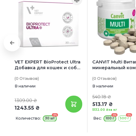
VET EXPERT BioProtect Ultra
CANVIT Multi Вит
Добавка для кошек и собак
минеральный ком
при хронических
собак
(0
Отзывов
)
(0
Отзывов
)
заболеваниях ЖКТ и
диарее
В наличии
В наличии
540.18 ₴
1309.00 ₴
513.17 ₴
1243.55 ₴
5132.00 ₴
за кг
-5%
-5%
-5%
Количество:
Вес:
30 шт
100 г
500 г