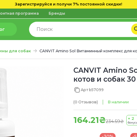
Зарегистрируйся и получи 7% постоянной скидки!
онтная программа
Бренды
ог
ины для собак
CANVIT Amino Sol Витаминный комплекс для ко
CANVIT Amino S
котов и собак 30
Арт b57099
(0
Отзывов
)
В наличии
164.21₴
+ 2
234.59₴
бонус
-30%
-