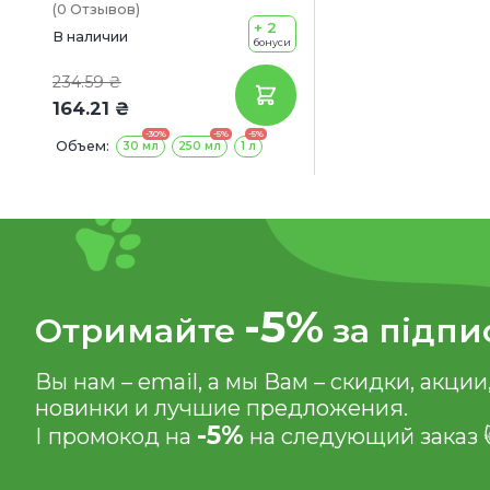
(0
Отзывов
)
+ 2
В наличии
бонуси
234.59 ₴
164.21 ₴
-30%
-5%
-5%
Объем:
30 мл
250 мл
1 л
-5%
Отримайте
за підпи
Вы нам – email, а мы Вам – скидки, акции
новинки и лучшие предложения.
-5%
І промокод на
на следующий заказ 