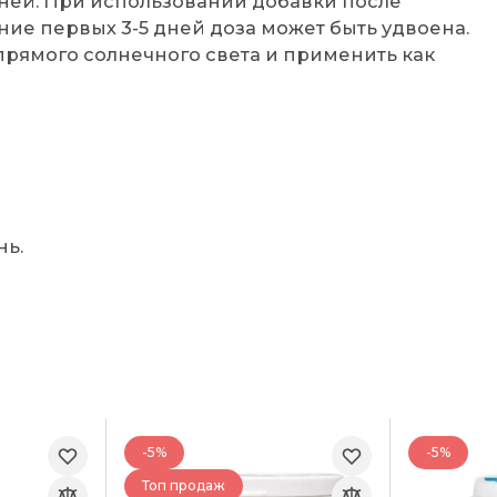
дней. При использовании добавки после
ние первых 3-5 дней доза может быть удвоена.
прямого солнечного света и применить как
нь.
-5%
-5%
Топ продаж