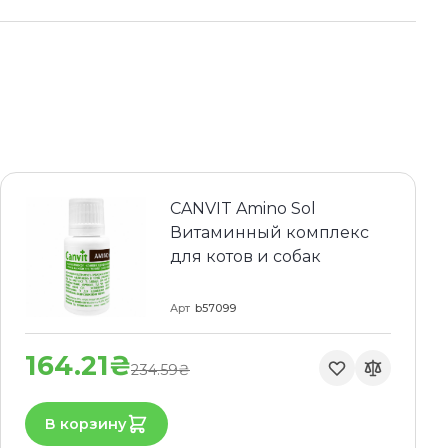
CANVIT Amino Sol
Витаминный комплекс
для котов и собак
Арт
b57099
164.21₴
234.59₴
В корзину