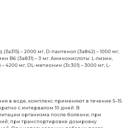
3a315) – 2000 мг, D-пантенол (3a842) – 1000 мг,
мин B6 (3a831) – 3 мг. Аминокислоты: L-лизин,
) – 4200 мг, DL-метионин (3c301) – 3000 мг, L-
ния в воде, комплекс применяют в течение 5–15
атно с интервалом 10 дней. В
литации организма после болезни; при
ний; при транспортировке дозировку