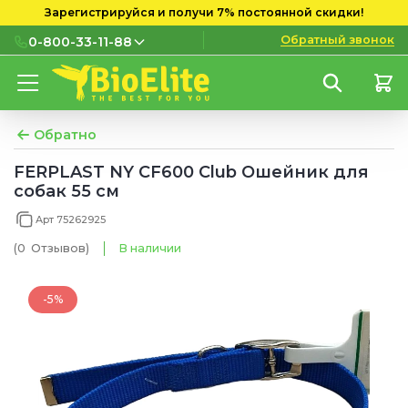
Зарегистрируйся и получи 7% постоянной скидки!
Обратный звонок
0-800-33-11-88
0-800-33-11-88
Бесплатно с городских и
мобильных номеров
Обратно
(097) 133 11 88
FERPLAST NY CF600 Club Ошейник для
собак 55 см
(095) 133 11 88
Арт 75262925
(073) 133 11 88
(0
Отзывов
)
В наличии
-5%