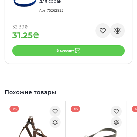
для собак
Арт
75262925
32.89₴
31.25₴
В корзину
Похожие товары
-5%
-5%
-