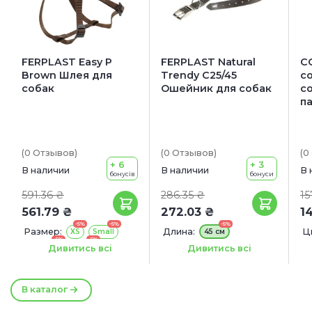
FERPLAST Easy P
FERPLAST Natural
C
Brown Шлея для
Trendy C25/45
c
собак
Ошейник для собак
со
п
(0
Отзывов
)
(0
Отзывов
)
(0
+ 6
+ 3
В наличии
В наличии
В 
бонусів
бонуси
591.36 ₴
286.35 ₴
15
561.79 ₴
272.03 ₴
1
-5%
-5%
-5%
Размер:
Длина:
Ц
XS
Small
45 см
-5%
-5%
Medium
Large
Ширина:
Д
25 мм
Дивитись всі
Дивитись всі
-5%
Extra large
В каталог