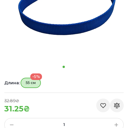
-5%
Длина:
55 см
32.89₴
31.25₴