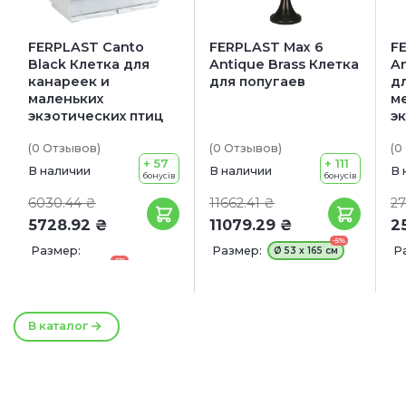
FERPLAST Canto
FERPLAST Max 6
F
Black Клетка для
Antique Brass Клетка
An
канареек и
для попугаев
д
маленьких
м
экзотических птиц
э
(0
Отзывов
)
(0
Отзывов
)
(0
+ 57
+ 111
В наличии
В наличии
В 
бонусів
бонусів
6030.44 ₴
11662.41 ₴
27
5728.92 ₴
11079.29 ₴
2
-5%
Размер:
Размер:
Р
Ø 53 x 165 см
-5%
71 x 38 x 60.5 см
4
В каталог