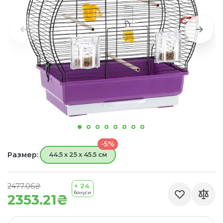
-5%
Размер:
44.5 х 25 х 45.5 см
2477.06₴
+ 24
бонуси
2353.21₴