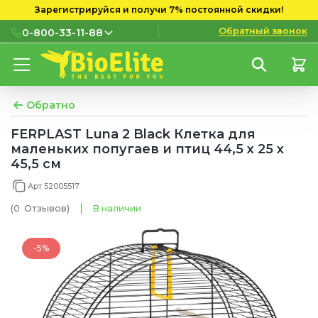
Зарегистрируйся и получи 7% постоянной скидки!
Обратный звонок
0-800-33-11-88
0-800-33-11-88
Бесплатно с городских и
мобильных номеров
Обратно
(097) 133 11 88
FERPLAST Luna 2 Black Клетка для
маленьких попугаев и птиц 44,5 х 25 х
(095) 133 11 88
45,5 см
(073) 133 11 88
Арт 52005517
(0
Отзывов
)
В наличии
-5%