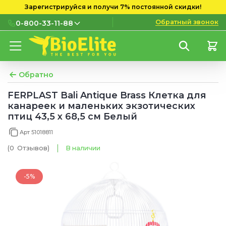
Зарегистрируйся и получи 7% постоянной скидки!
Обратный звонок
0-800-33-11-88
0-800-33-11-88
Бесплатно с городских и
мобильных номеров
Обратно
(097) 133 11 88
FERPLAST Bali Antique Brass Клетка для
канареек и маленьких экзотических
(095) 133 11 88
птиц 43,5 x 68,5 см Белый
(073) 133 11 88
Арт 51018811
(0
Отзывов
)
В наличии
-5%