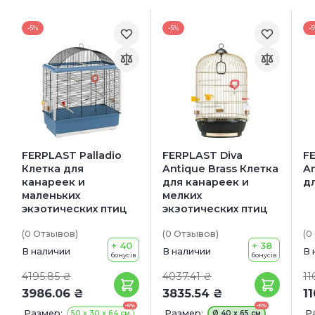
-5%
-5%
-
FERPLAST Palladio
FERPLAST Diva
F
Клетка для
Antique Brass Клетка
An
канареек и
для канареек и
д
маленьких
мелких
экзотических птиц
экзотических птиц
(0
Отзывов
)
(0
Отзывов
)
(0
+ 40
+ 38
В наличии
В наличии
В 
бонусів
бонусів
4195.85 ₴
4037.41 ₴
11
3986.06 ₴
3835.54 ₴
1
-5%
-5%
Размер:
Размер:
Р
50 x 30 x 64 см
Ø 40 x 65 см