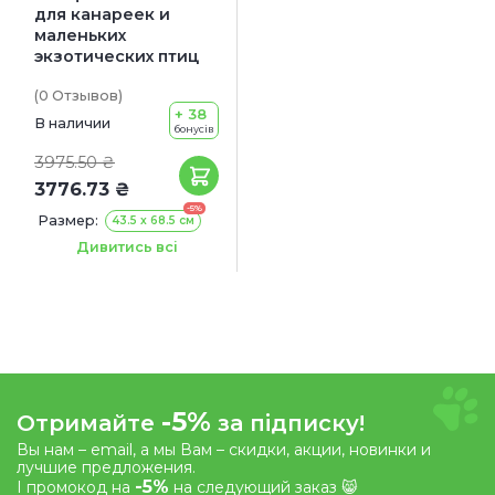
для канареек и
маленьких
экзотических птиц
(0
Отзывов
)
+ 38
В наличии
бонусів
3975.50 ₴
3776.73 ₴
-5%
Размер:
43.5 x 68.5 см
Цвет:
Белый
Золотой
Дивитись всі
-5%
Отримайте
за підписку!
Вы нам – email, а мы Вам – скидки, акции, новинки и
лучшие предложения.
-5%
І промокод на
на следующий заказ 😸