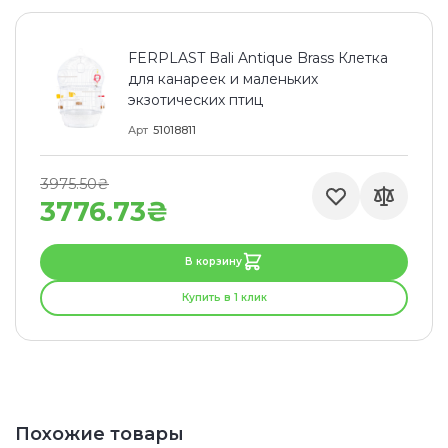
FERPLAST Bali Antique Brass Клетка
для канареек и маленьких
экзотических птиц
Арт
51018811
3975.50₴
3776.73₴
В корзину
Купить в 1 клик
Похожие товары