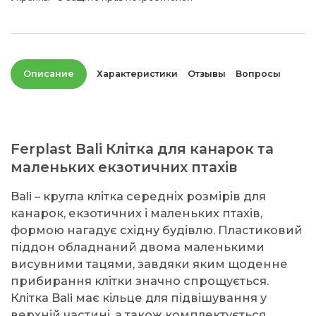
Описание
Характеристики
Отзывы
Вопросы
Ferplast Bali Клітка для канарок та
маленьких екзотичних птахів
Bali – кругла клітка середніх розмірів для
канарок, екзотичних і маленьких птахів,
формою нагадує східну будівлю. Пластиковий
піддон обладнаний двома маленькими
висувними тацями, завдяки яким щоденне
прибирання клітки значно спрощується.
Клітка Bali має кільце для підвішування у
верхній частині, а також комплектується