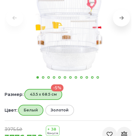
-5%
Размер:
43.5 x 68.5 см
Цвет:
Белый
Золотой
3975.5₴
+ 38
бонусів