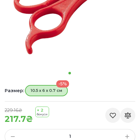
-5%
Размер:
10.5 х 6 х 0.7 см
229.16₴
+ 2
бонуси
217.7₴