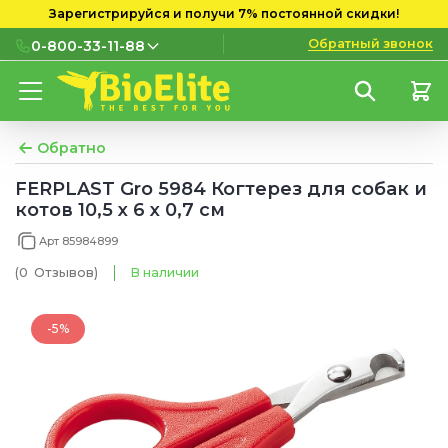
Зарегистрируйся и получи 7% постоянной скидки!
Обратный звонок
0-800-33-11-88
0-800-33-11-88
Бесплатно с городских и
мобильных номеров
Обратно
(097) 133 11 88
FERPLAST Gro 5984 Когтерез для собак и
котов 10,5 х 6 х 0,7 см
(095) 133 11 88
Арт 85984899
(073) 133 11 88
(0
Отзывов
)
В наличии
-5%