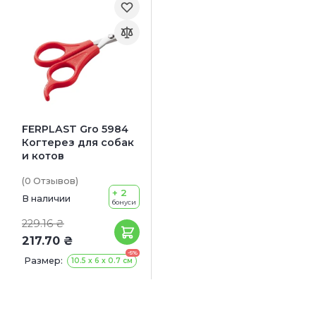
FERPLAST Gro 5984
Когтерез для собак
и котов
(0
Отзывов
)
+ 2
В наличии
бонуси
229.16 ₴
217.70 ₴
-5%
Размер:
10.5 х 6 х 0.7 см