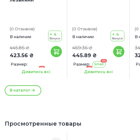
(0
Отзывов
)
(0
Отзывов
)
(0
+ 4
+ 4
В наличии
В наличии
В 
бонуси
бонуси
445.85 ₴
469.36 ₴
34
423.56 ₴
445.89 ₴
3
-5%
Размер:
Размер:
Р
Small
-5%
-5%
18.3 x 4.5 x 1.8 см
Medium
Дивитись всі
Дивитись всі
В каталог
Просмотренные товары