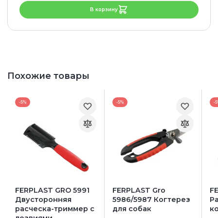
В корзину
Похожие товары
-5%
-5%
-
FERPLAST GRO 5991
FERPLAST Gro
F
Двусторонняя
5986/5987 Когтерез
Р
расческа-триммер с
для собак
к
лезвиями