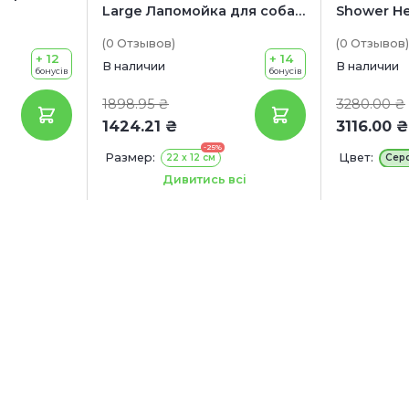
Large Лапомойка для собак
Shower H
с крышкой
Професси
(0
Отзывов
)
(0
Отзывов
)
душевая 
+ 12
+ 14
собак
В наличии
В наличии
бонусів
бонусів
1898.95 ₴
3280.00 ₴
1424.21 ₴
3116.00 ₴
-25%
Размер:
Цвет:
22 x 12 см
Сер
Цвет:
Светло-серый
Голубой
Дивитись всі