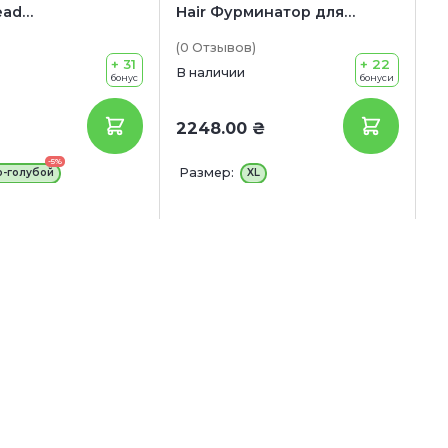
ead
Hair Фурминатор для
Ф
ональная
короткошерстных собак
к
(0
Отзывов
)
(0
насадка для
гигантских пород
+ 31
+ 22
В наличии
В 
бонус
бонуси
2248.00 ₴
1
-5%
Размер:
Р
о-голубой
XL