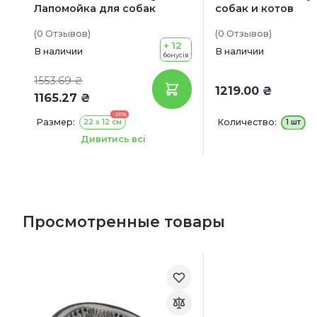
Лапомойка для собак
собак и котов
(0
Отзывов
)
(0
Отзывов
)
+ 12
В наличии
В наличии
бонусів
1553.69 ₴
1219.00 ₴
1165.27 ₴
-25%
Размер:
Количество:
22 x 12 см
1 шт
Цвет:
Розовый
Голубой
Дивитись всі
Просмотренные товары