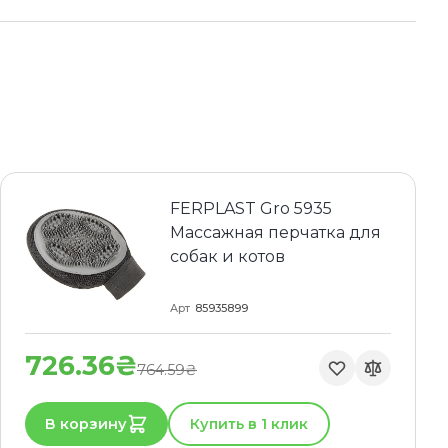
FERPLAST Gro 5935
Массажная перчатка для
собак и котов
Арт
85935899
726.36₴
764.59₴
В корзину
Купить в 1 клик