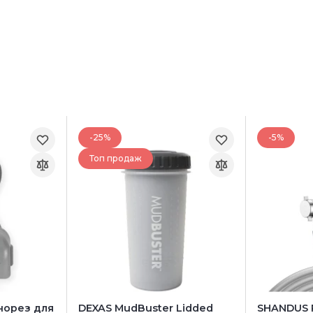
-25%
-5%
Топ продаж
норез для
DEXAS MudBuster Lidded
SHANDUS P