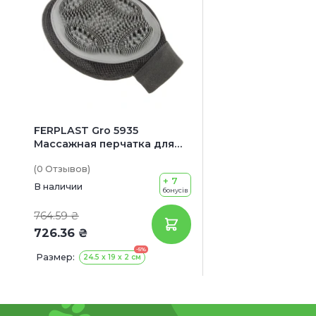
FERPLAST Gro 5935
Массажная перчатка для
собак и котов
(0
Отзывов
)
+ 7
В наличии
бонусів
764.59 ₴
726.36 ₴
-5%
Размер:
24.5 х 19 х 2 см