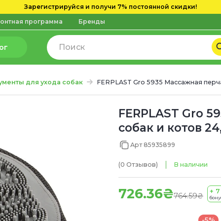
Зарегистрируйся и получи 7% постоянной скидки!
онтная программа
Бренды
ог
ументы для ухода собак
FERPLAST Gro 5935 Массажная перча
FERPLAST Gro 5
собак и котов 24,
Арт 85935899
(0
Отзывов
)
В наличии
726.36₴
+ 7
764.59₴
бону
-5%