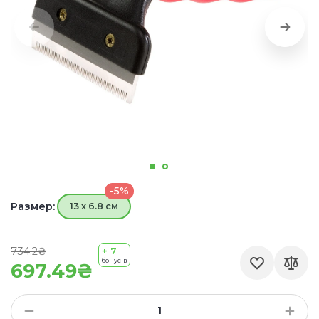
-5%
Размер:
13 х 6.8 см
734.2₴
+ 7
бонусів
697.49₴