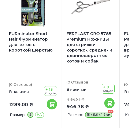
FURminator Short
FERPLAST GRO 5785
F
Hair Фурминатор
Premium Ножницы
Р
для котов с
для стрижки
дл
короткой шерстью
коротко-, средне- и
в
длинношерстных
з
котов и собак
(0
Отзывов
)
(0
Отзывов
)
(0
+ 9
+ 13
В наличии
бонусів
В наличии
В 
бонусів
996.61 ₴
1289.00 ₴
7
946.78 ₴
-5%
Размер:
Размер:
К
S
M/L
15 x 5.6 x 1.2 см