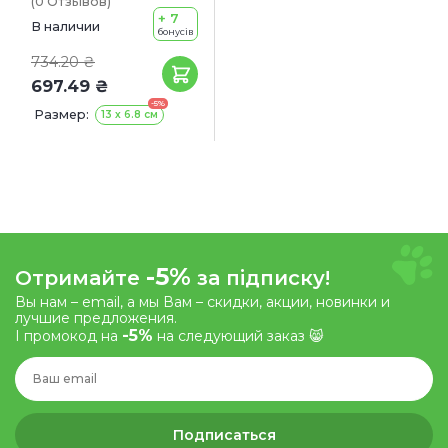
(0
Отзывов
)
+ 7
В наличии
бонусів
734.20 ₴
697.49 ₴
-5%
Размер:
13 х 6.8 см
-5%
Отримайте
за підписку!
Вы нам – email, а мы Вам – скидки, акции, новинки и
лучшие предложения.
-5%
І промокод на
на следующий заказ 😸
Подписаться