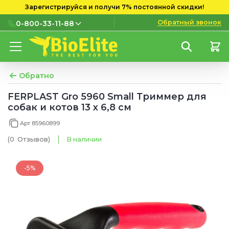
Зарегистрируйся и получи 7% постоянной скидки!
Обратный звонок
0-800-33-11-88
0-800-33-11-88
Бесплатно с городских и
мобильных номеров
Обратно
(097) 133 11 88
FERPLAST Gro 5960 Small Триммер для
собак и котов 13 х 6,8 см
(095) 133 11 88
Арт 85960899
(073) 133 11 88
(0
Отзывов
)
В наличии
-5%