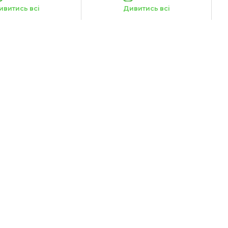
ого:
Вес животного:
9-23 кг
9-23 кг
ивитись всі
Дивитись всі