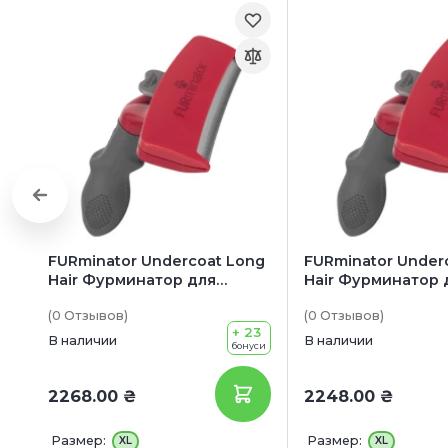
FURminator Undercoat Long
FURminator Underc
Hair Фурминатор для
Hair Фурминатор 
длинношерстных собак
короткошерстных
(0
Отзывов
)
(0
Отзывов
)
гигантских пород
гигантских пород
+ 23
В наличии
В наличии
бонуси
2268.00 ₴
2248.00 ₴
Размер:
Размер:
XL
XL