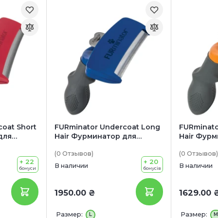
oat Short
FURminator Undercoat Long
FURminato
для
Hair Фурминатор для
Hair Фурм
 собак
длинношерстных собак
длинноше
(0
Отзывов
)
(0
Отзывов
)
крупных пород
средних 
+ 22
+ 20
В наличии
В наличии
бонуси
бонусів
1950.00 ₴
1629.00 
Размер:
Размер:
L
M