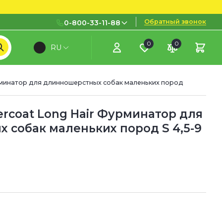
Обратный звонок
0-800-33-11-88
0
0
RU
0-800-33-11-88
Бесплатно с городских и
мобильных номеров
рминатор для длинношерстных собак маленьких пород
(097) 133 11 88
(095) 133 11 88
rcoat Long Hair Фурминатор для
 собак маленьких пород S 4,5-9
(073) 133 11 88