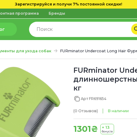
Зарегистрируйся и получи 7% постоянной скидки!
онтная программа
Бренды
ог
ументы для ухода собак
FURminator Undercoat Long Hair Фу
FURminator Unde
длинношерстных
кг
Арт FR691654
(0
Отзывов
)
В наличии
1301₴
+ 13
бонусів