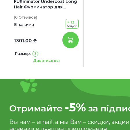
FURminator Undercoat Long
Hair Фурминатор для
длинношерстных собак
(0
Отзывов
)
маленьких пород
+ 13
В наличии
бонусів
1301.00 ₴
Размер:
S
Вес животного:
4.5-9 кг
Дивитись всі
-5%
Отримайте
за підпи
Вы нам – email, а мы Вам – скидки, акции
новинки и лучшие предложения.