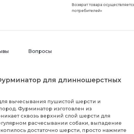
Возврат товара осуществляется
потребителей»
ывы
Вопросы
S Фурминатор для длинношерстных
р для вычесывания пушистой шерсти и
пород. Фурминатор изготовлен из
оникает сквозь верхний слой шерсти для
егулярном расчесывании собаки, выпадение
скопилось достаточно шерсти, просто нажмите