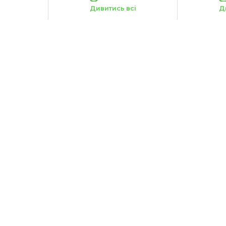
Вес животного:
Вес животн
23-41 кг
Дивитись всі
Д