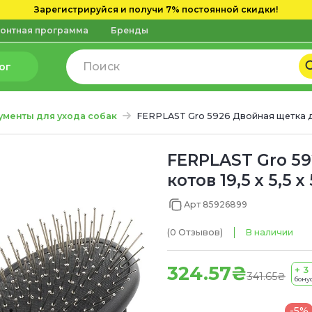
Зарегистрируйся и получи 7% постоянной скидки!
онтная программа
Бренды
ог
ументы для ухода собак
FERPLAST Gro 5926 Двойная щетка д
FERPLAST Gro 59
котов 19,5 х 5,5 х
Арт 85926899
(0
Отзывов
)
В наличии
324.57₴
+ 3
341.65₴
бону
-5%