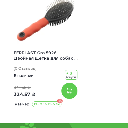
FERPLAST Gro 5926
Двойная щетка для собак и
котов
(0
Отзывов
)
+ 3
В наличии
бонуси
341.65 ₴
324.57 ₴
-5%
Размер:
19.5 х 5.5 х 5.5 см