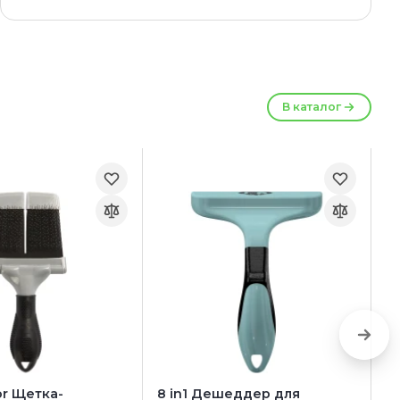
В каталог
r Щетка-
8 in1 Дешеддер для
F