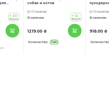
для
собак и котов
пуходерк
собак
собак и к
(0
Отзывов
)
(0
Отзывов
)
+ 20
+ 12
В наличии
В наличии
бонусів
бонусів
1219.00 ₴
918.00 ₴
Количество:
Количество
1 шт
1 кг
сі