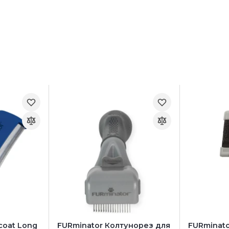
coat Long
FURminator Колтунорез для
FURminato