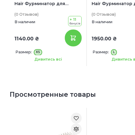
Hair Фурминатор для
Hair Фурминатор 
короткошерстных собак
длинношерстных 
(0
Отзывов
)
(0
Отзывов
)
миниатюрных пород
крупных пород
+ 11
В наличии
В наличии
бонусів
1140.00 ₴
1950.00 ₴
Размер:
Размер:
XS
L
Вес животного:
Вес животного:
до 4.5 кг
23-4
Дивитись всі
Дивитись в
Просмотренные товары