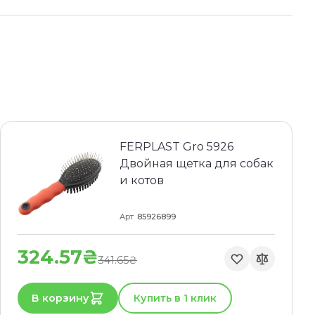
FERPLAST Gro 5926
Двойная щетка для собак
и котов
Арт
85926899
324.57₴
341.65₴
В корзину
Купить в 1 клик