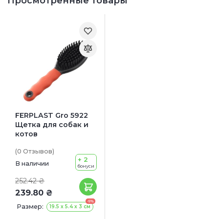
Просмотренные товары
FERPLAST Gro 5922
Щетка для собак и
котов
(0
Отзывов
)
+ 2
В наличии
бонуси
252.42 ₴
239.80 ₴
-5%
Размер:
19.5 х 5.4 х 3 см