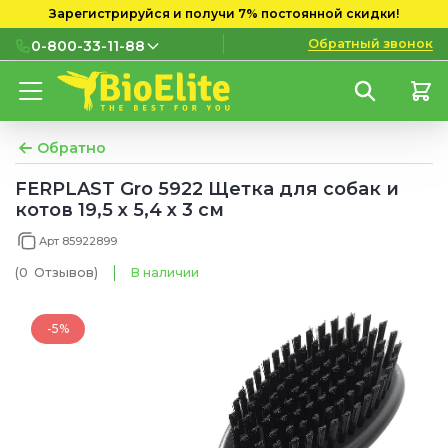
Зарегистрируйся и получи 7% постоянной скидки!
Обратный звонок
0-800-33-11-88
0-800-33-11-88
Бесплатно с городских и
мобильных номеров
Обратно
(097) 133 11 88
FERPLAST Gro 5922 Щетка для собак и
котов 19,5 х 5,4 х 3 см
(095) 133 11 88
Арт 85922899
(073) 133 11 88
(0
Отзывов
)
В наличии
-5%