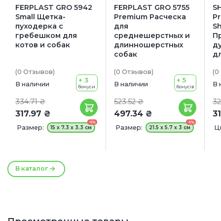
FERPLAST GRO 5942
FERPLAST GRO 5755
S
Small Щетка-
Premium Расческа
Pr
пуходерка с
для
S
гребешком для
среднешерстных и
П
котов и собак
длинношерстных
д
собак
д
(0
Отзывов
)
(0
Отзывов
)
(0
+ 3
+ 5
В наличии
В наличии
В 
бонуси
бонусів
334.71 ₴
523.52 ₴
32
317.97 ₴
497.34 ₴
3
-5%
-5%
Размер:
Размер:
Ц
15 x 7.3 x 3.3 см
21.5 x 5.7 x 3 см
В каталог