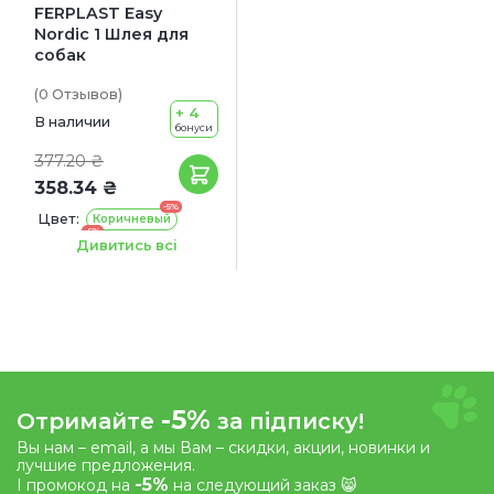
FERPLAST Easy
Nordic 1 Шлея для
собак
(0
Отзывов
)
+ 4
В наличии
бонуси
377.20 ₴
358.34 ₴
-5%
Цвет:
Коричневый
-5%
Черный
Дивитись всі
-5%
Отримайте
за підписку!
Вы нам – email, а мы Вам – скидки, акции, новинки и
лучшие предложения.
-5%
І промокод на
на следующий заказ 😸