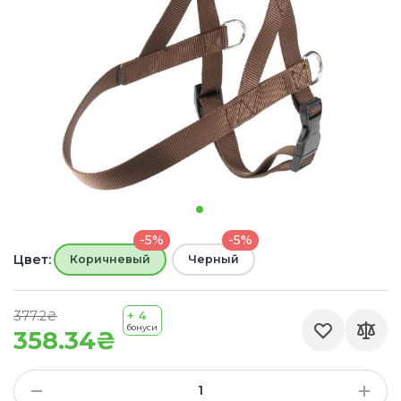
-5%
-5%
Цвет:
Коричневый
Черный
377.2₴
+ 4
бонуси
358.34₴