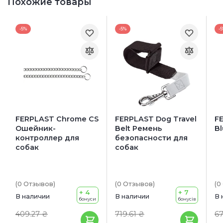
Похожие товары
-5%
-5%
-
FERPLAST Chrome CS
FERPLAST Dog Travel
FE
Ошейник-
Belt Ремень
B
контроллер для
безопасности для
собак
собак
(0
Отзывов
)
(0
Отзывов
)
(0
+ 4
+ 7
В наличии
В наличии
В 
бонуси
бонусів
409.27 ₴
719.61 ₴
67