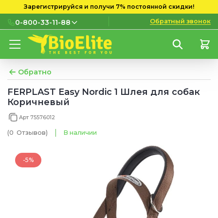
Зарегистрируйся и получи 7% постоянной скидки!
Обратный звонок
0-800-33-11-88
0-800-33-11-88
Бесплатно с городских и
мобильных номеров
Обратно
(097) 133 11 88
FERPLAST Easy Nordic 1 Шлея для собак
Коричневый
(095) 133 11 88
Арт 75576012
(073) 133 11 88
(0
Отзывов
)
В наличии
-5%