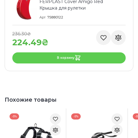
FERPLAST Cover Amigo Red
Крышка для рулетки
Арт
75880122
236.30₴
224.49₴
В корзину
Похожие товары
-5%
-5%
-