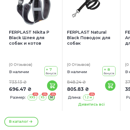
FERPLAST Nikita P
FERPLAST Natural
F
Black Шлея для
Black Поводок для
Am
собак и котов
собак
д
(0
Отзывов
)
(0
Отзывов
)
(0
+ 7
+ 8
В наличии
В наличии
В 
бонусів
бонусів
733.13 ₴
848.24 ₴
37
696.47 ₴
805.83 ₴
3
-5%
-5%
-5%
-5%
Размер:
Длина:
Р
XXS
XS
M
1.2 м
Ширина:
10 мм
15 мм
Дивитись всі
20 мм
В каталог