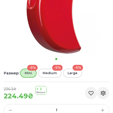
-5%
-5%
-5%
Размер:
Mini
Medium
Large
236.3₴
+ 2
бонуси
224.49₴