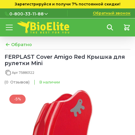
Зарегистрируйся и получи 7% постоянной скидки!
Обратный звонок
0-800-33-11-88
0-800-33-11-88
Бесплатно с городских и
мобильных номеров
Обратно
(097) 133 11 88
FERPLAST Cover Amigo Red Крышка для
рулетки Mini
(095) 133 11 88
Арт 75880122
(073) 133 11 88
(0
Отзывов
)
В наличии
-5%