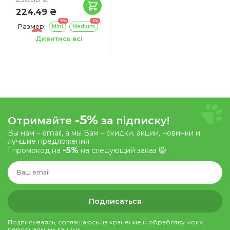
224.49 ₴
-5%
-5%
Размер:
Mini
Medium
-5%
Large
Дивитись всі
-5%
Отримайте
за підписку!
Вы нам – email, а мы Вам – скидки, акции, новинки и
лучшие предложения.
-5%
І промокод на
на следующий заказ 😸
Подписаться
Подписываясь, соглашаюсь на хранение и обработку моих
персональных данных.