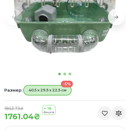
-5%
Размер:
40.5 x 29.5 x 22.5 см
1853.73₴
+ 18
бонусів
1761.04₴