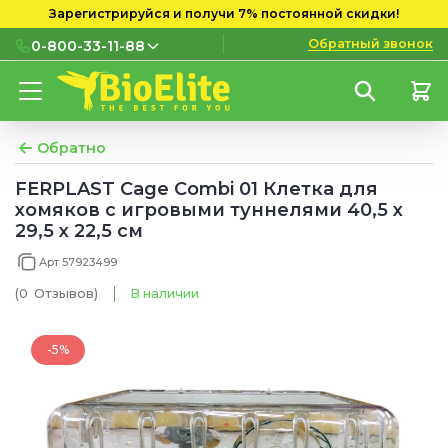
Зарегистрируйся и получи 7% постоянной скидки!
Обратный звонок
0-800-33-11-88
0-800-33-11-88
Бесплатно с городских и
мобильных номеров
Обратно
(097) 133 11 88
FERPLAST Cage Combi 01 Клетка для
хомяков с игровыми туннелями 40,5 x
(095) 133 11 88
29,5 x 22,5 см
(073) 133 11 88
Арт 57923499
(0
Отзывов
)
В наличии
-5%