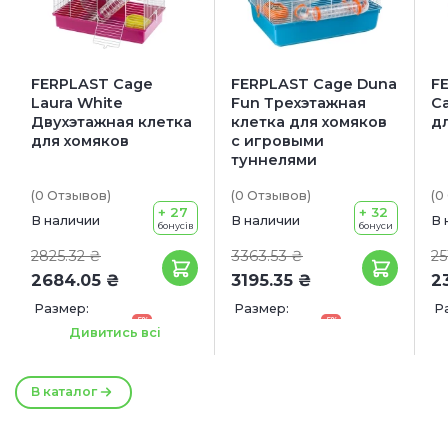
FERPLAST Cage
FERPLAST Cage Duna
F
Laura White
Fun Трехэтажная
Ca
Двухэтажная клетка
клетка для хомяков
д
для хомяков
с игровыми
туннелями
(0
Отзывов
)
(0
Отзывов
)
(0
+ 27
+ 32
В наличии
В наличии
В 
бонусів
бонуси
2825.32 ₴
3363.53 ₴
25
2684.05 ₴
3195.35 ₴
2
Размер:
Размер:
Р
-5%
-5%
46 x 29.5 x 37.5 см
55 x 47 x 37.5 см
Дивитись всі
В каталог