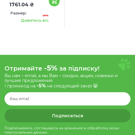
1761.04 ₴
Размер:
-5%
40.5 x 29.5 x 22.5 см
Дивитись всі
-5%
Отримайте
за підписку!
Вы нам – email, а мы Вам – скидки, акции, новинки и
лучшие предложения.
-5%
І промокод на
на следующий заказ 😸
Подписаться
Подписываясь, соглашаюсь на хранение и обработку моих
персональных данных.