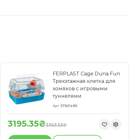
FERPLAST Cage Duna Fun
Трехэтажная клетка для
хомяков с игровыми
туннелями
Арт
57921499
3195.35₴
3363.53₴