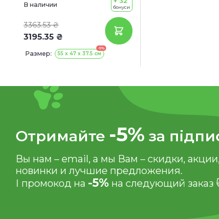
+ 32
В наличии
бонуси
3363.53 ₴
3195.35 ₴
-5%
Размер:
55 x 47 x 37.5 см
-5%
Отримайте
за підпи
Вы нам – email, а мы Вам – скидки, акции
новинки и лучшие предложения.
-5%
І промокод на
на следующий заказ 