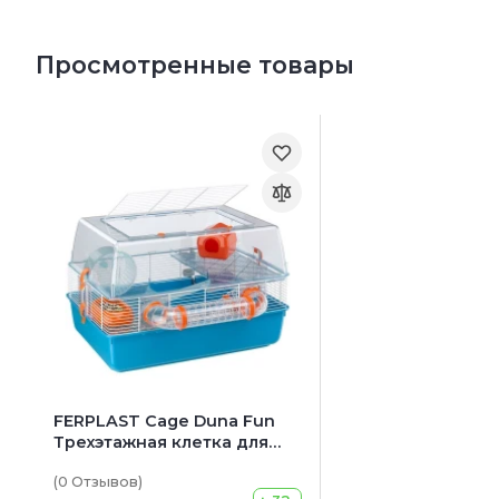
Просмотренные товары
FERPLAST Cage Duna Fun
Трехэтажная клетка для
хомяков с игровыми
(0
Отзывов
)
туннелями