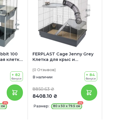
bbit 100
FERPLAST Cage Jenny Grey
ая клетка
Клетка для крыс и
шиншилл
(0
Отзывов
)
+ 82
+ 84
В наличии
бонуси
бонуси
8850.63 ₴
8408.10 ₴
-5%
-5%
Размер:
5 см
80 x 50 x 79.5 см