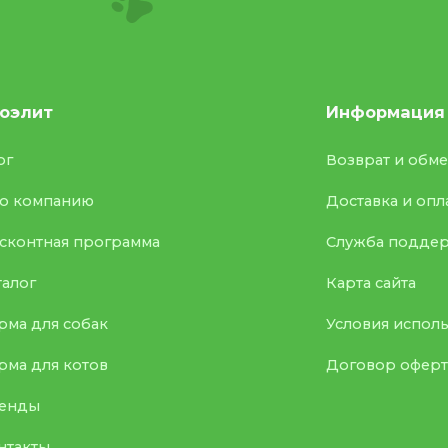
оэлит
Информация
ог
Возврат и обм
о компанию
Доставка и опл
сконтная программа
Служба подде
талог
Карта сайта
рма для собак
Условия испол
рма для котов
Договор офер
енды
нтакты