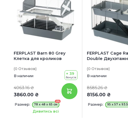
FERPLAST Barn 80 Grey
FERPLAST Cage Ra
Клетка для кроликов
Double Двухэтажн
для кроликов
(0
Отзывов
)
(0
Отзывов
)
+ 39
В наличии
В наличии
бонусів
4063.16 ₴
8585.26 ₴
3860.00 ₴
8156.00 ₴
-5%
Размер:
Размер:
78 x 48 x 65 см
95 x 57 x 93.
Цвет:
Серый
Дивитись всі