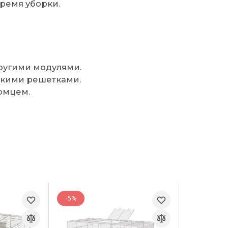
время уборки.
ругими модулями.
скими решетками.
омцем.
-5%