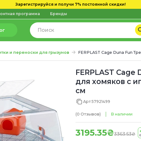
Зарегистрируйся и получи 7% постоянной скидки!
онтная программа
Бренды
ог
етки и переноски для грызунов
FERPLAST Cage Duna Fun Тре
FERPLAST Cage 
для хомяков с и
см
Арт 57921499
(0
Отзывов
)
В наличии
3195.35₴
3363.53₴