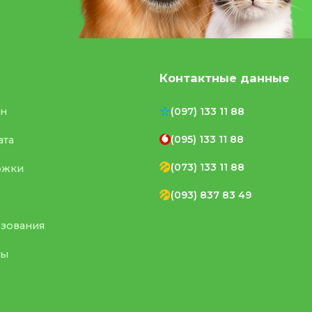
Контактные данные
ен
(097) 133 11 88
(095) 133 11 88
ата
(073) 133 11 88
ржки
(093) 837 83 49
ьзования
ты