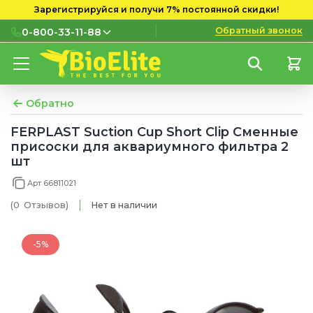
Зарегистрируйся и получи 7% постоянной скидки!
Обратный звонок
0-800-33-11-88
0-800-33-11-88
Бесплатно с городских и
мобильных номеров
Обратно
(097) 133 11 88
FERPLAST Suction Cup Short Clip Сменные
присоски для аквариумного фильтра 2
(095) 133 11 88
шт
(073) 133 11 88
Арт 66811021
(0
Отзывов
)
Нет в наличии
-5%