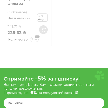
фильтра
(0
Отзывов
)
+ 2
Нет в наличии
бонуси
241.71 ₴
229.62 ₴
-5%
Количество:
2 шт
-5%
Отримайте
за підписку!
Вы нам – email, а мы Вам – скидки, акции, новинки и
лучшие предложения.
-5%
І промокод на
на следующий заказ 😸