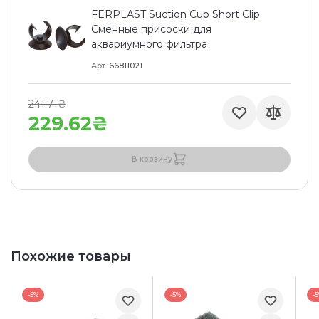
FERPLAST Suction Cup Short Clip
Сменные присоски для
аквариумного фильтра
Арт
66811021
241.71₴
229.62₴
В корзину
Похожие товары
-5%
-5%
-