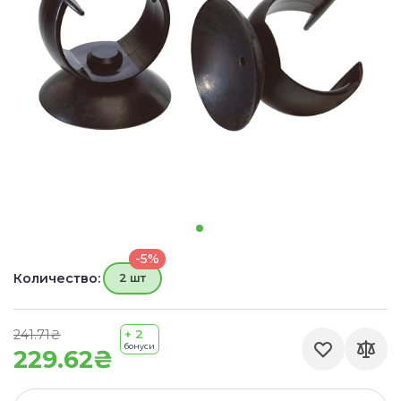
-5%
Количество:
2 шт
241.71₴
+ 2
бонуси
229.62₴