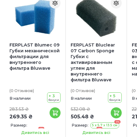
FERPLAST Blumec 09
FERPLAST Bluclear
F
Губки механической
07 Carbon Sponge
0
фильтрации для
Губки с
в
внутреннего
активированным
с
фильтра Bluwave
углем для
м
внутреннего
н
фильтра Bluwave
(0
Отзывов
)
(0
Отзывов
)
(0
+ 3
+ 5
В наличии
В наличии
В 
бонуси
бонусів
283.53 ₴
532.08 ₴
22
269.35 ₴
505.48 ₴
2
-5%
Размер:
Размер:
Р
5 x 5.7 x 13.5 см
-5%
-5%
4.3 x 5.3 x 19.7 см
6.5 x 6.3 x 19 см
Дивитись всі
Дивитись всі
-5%
-5%