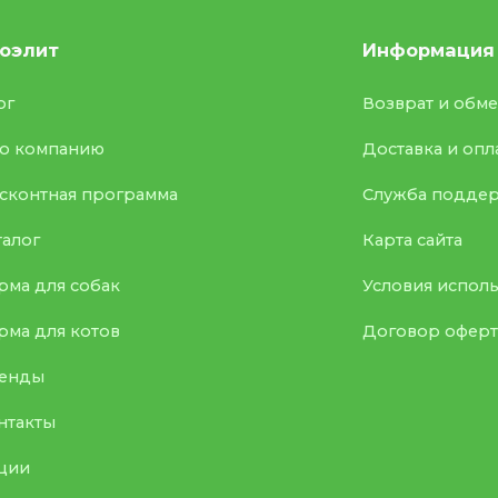
оэлит
Информация
ог
Возврат и обм
о компанию
Доставка и опл
сконтная программа
Служба подде
талог
Карта сайта
рма для собак
Условия испол
рма для котов
Договор офер
енды
нтакты
ции