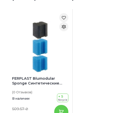
FERPLAST Blumodular
Sponge Синтетические
губки для внутреннего
(0
Отзывов
)
фильтра Blumodular
+ 5
В наличии
бонусів
509.57 ₴