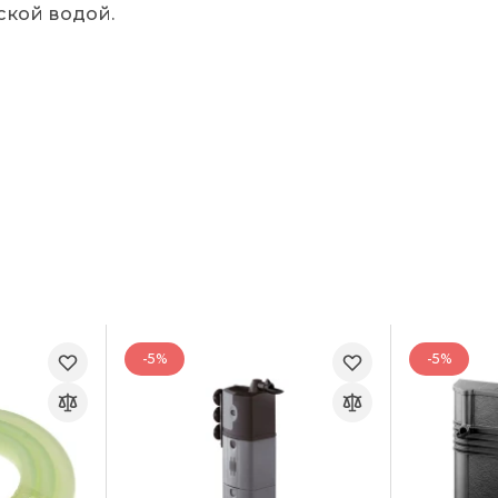
ской водой.
-5%
-5%