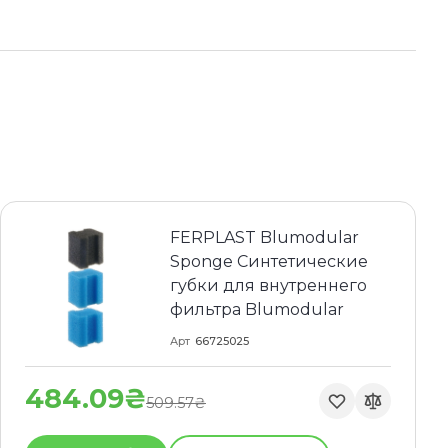
FERPLAST Blumodular
Sponge Синтетические
губки для внутреннего
фильтра Blumodular
Арт
66725025
484.09₴
509.57₴