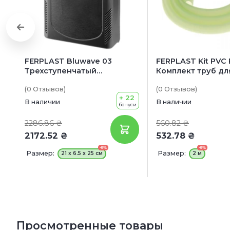
FERPLAST Bluwave 03
FERPLAST Kit PVC 
Трехступенчатый
Комплект труб дл
внутренний фильтр с
аквариумных фил
(0
Отзывов
)
(0
Отзывов
)
фильтрующими
+ 22
материалами и насосом
В наличии
В наличии
бонуси
2286.86 ₴
560.82 ₴
2172.52 ₴
532.78 ₴
-5%
-5%
Размер:
Размер:
21 x 6.5 x 25 см
2 м
Просмотренные товары