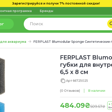
Зарегистрируйся и получи 7% постоянной скидки!
онтная программа
Бренды
ог
 для аквариума
FERPLAST Blumodular Sponge Синтетические г
FERPLAST Blumo
губки для внутр
6,5 x 8 см
Арт 66725025
(0
Отзывов
)
В наличии
484.09₴
+ 
509.57₴
бо