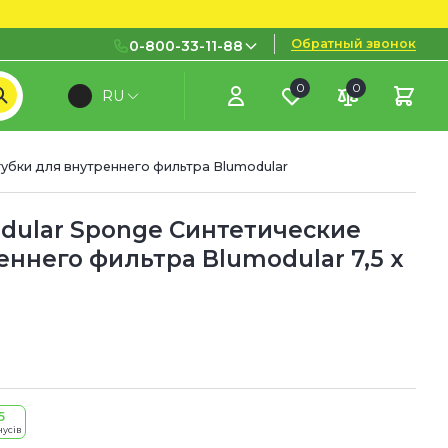
Обратный звонок
0-800-33-11-88
0
0
RU
0-800-33-11-88
Бесплатно с городских и
мобильных номеров
убки для внутреннего фильтра Blumodular
(097) 133 11 88
(095) 133 11 88
dular Sponge Синтетические
еннего фильтра Blumodular 7,5 x
(073) 133 11 88
5
нусів