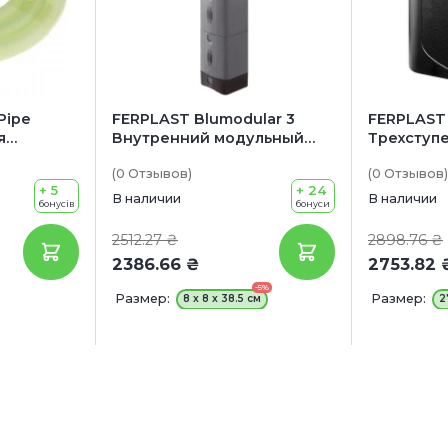
Pipe
FERPLAST Blumodular 3
FERPLAST
я
Внутренний модульный
Трехступ
ьтров
фильтр с регулируемым
внутренн
(0
Отзывов
)
(0
Отзывов
)
потоком
фильтру
+ 5
+ 24
материал
В наличии
В наличии
бонусів
бонуси
2512.27 ₴
2898.76 ₴
2386.66 ₴
2753.82 
-5%
Размер:
Размер:
8 x 8 x 38.5 см
2