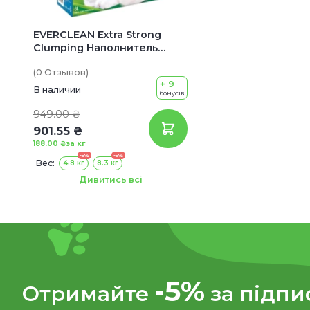
EVERCLEAN Extra Strong
Clumping Наполнитель
бентонитовый для
(0
Отзывов
)
кошачьих туалетов (с
+ 9
ароматом свежести)
В наличии
бонусів
949.00 ₴
901.55 ₴
188.00 ₴
за кг
-5%
-5%
Вес:
4.8 кг
8.3 кг
Объем:
6 л
10 л
Дивитись всі
-5%
Отримайте
за підпи