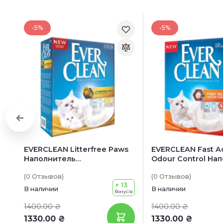
-5%
-5%
EVERCLEAN Litterfree Paws
EVERCLEAN Fast A
Наполнитель
Odour Control На
бентонитовый для
бентонитовый дл
(0
Отзывов
)
(0
Отзывов
)
кошачьих туалетов
кошачьих туалето
+ 13
В наличии
В наличии
бонусів
1400.00 ₴
1400.00 ₴
1330.00 ₴
1330.00 ₴