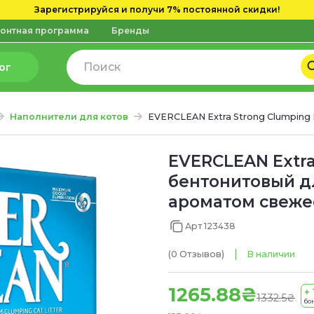
Зарегистрируйся и получи 7% постоянной скидки!
онтная программа
Бренды
ог
Наполнители для котов
EVERCLEAN Extra Strong Clumping
EVERCLEAN Extr
бентонитовый дл
ароматом свежест
Арт 123438
(0
Отзывов
)
В наличии
1265.88₴
+ 
1332.5₴
бо