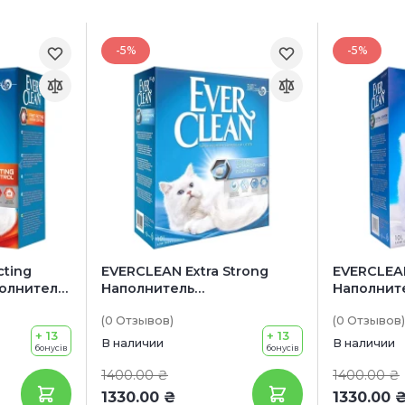
-5%
-5%
cting
EVERCLEAN Extra Strong
EVERCLEAN
полнитель
Наполнитель
Наполнит
я
бентонитовый для
бентонит
(0
Отзывов
)
(0
Отзывов
)
в
кошачьих туалетов (без
кошачьих 
+ 13
+ 13
аромата)
аромата)
В наличии
В наличии
бонусів
бонусів
1400.00 ₴
1400.00 ₴
1330.00 ₴
1330.00 