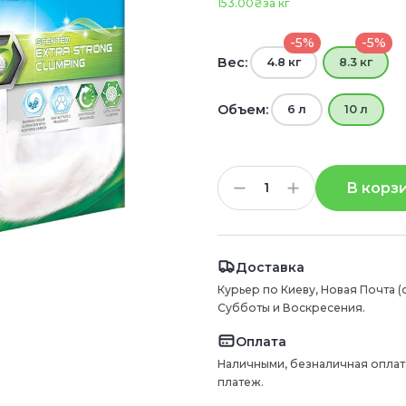
153.00₴
за кг
-5%
-5%
Вес:
4.8 кг
8.3 кг
Объем:
6 л
10 л
В корз
Доставка
Курьер по Киеву, Новая Почта (
Субботы и Воскресения.
Оплата
Наличными, безналичная оплат
платеж.