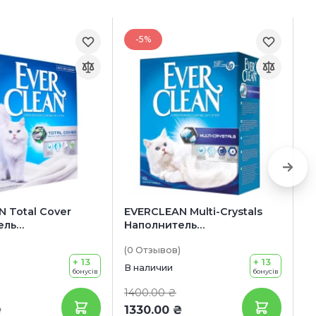
-5%
 Total Cover
EVERCLEAN Multi-Crystals
E
ель
Наполнитель
Н
овый для
бентонитовый для
б
(0
Отзывов
)
(0
туалетов (без
кошачьих туалетов (без
к
+ 13
+ 13
аромата)
а
В наличии
В 
бонусів
бонусів
1400.00 ₴
1
₴
1330.00 ₴
1