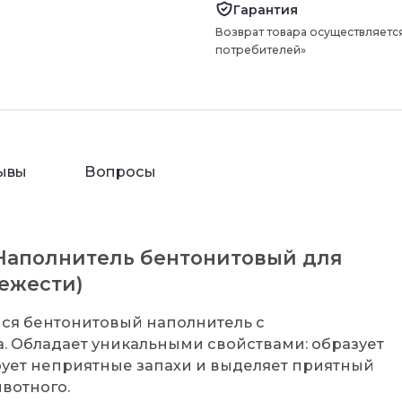
Гарантия
Возврат товара осуществляется
потребителей»
ывы
Вопросы
 Наполнитель бентонитовый для
вежести)
йся бентонитовый наполнитель с
а. Обладает уникальными свойствами: образует
рует неприятные запахи и выделяет приятный
ивотного.