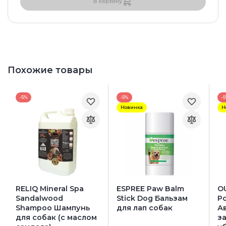
В корзину
Похожие товары
-5%
-5%
-
Новинка
Н
RELIQ Mineral Spa
ESPREE Paw Balm
O
Sandalwood
Stick Dog Бальзам
P
Shampoo Шампунь
для лап собак
А
для собак (с маслом
з