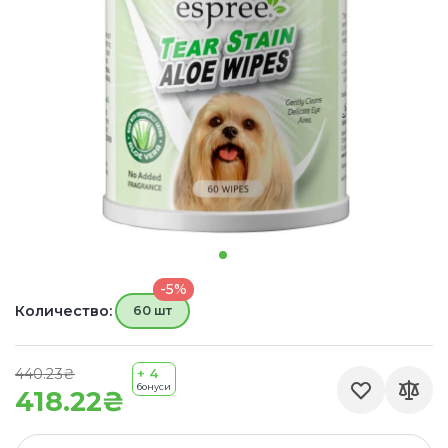
-5%
Количество:
60 шт
440.23₴
+ 4
бонуси
418.22₴