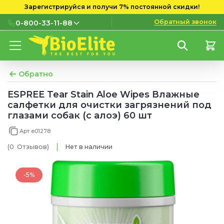
Зарегистрируйся и получи 7% постоянной скидки!
Обратный звонок
0-800-33-11-88
0-800-33-11-88
Бесплатно с городских и
мобильных номеров
Обратно
(097) 133 11 88
ESPREE Tear Stain Aloe Wipes Влажные
салфетки для очистки загрязнений под
(095) 133 11 88
глазами собак (с алоэ) 60 шт
(073) 133 11 88
Арт e01278
(0
Отзывов
)
Нет в наличии
-5%