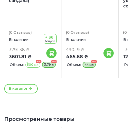
сандала)
у
с
(0
Отзывов
)
(0
Отзывов
)
(0
+ 36
В наличии
В наличии
В 
бонусів
3791.38 ₴
490.19 ₴
13
3601.81 ₴
465.68 ₴
1
-5%
-5%
-5%
Объем:
Объем:
Р
500 мл
3.79 л
44 мл
В каталог
Просмотренные товары