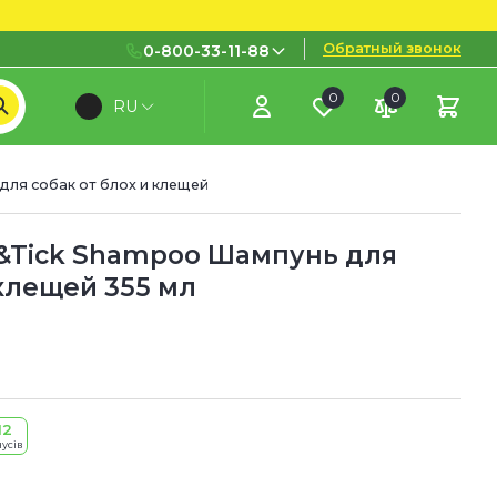
Обратный звонок
0-800-33-11-88
0
0
RU
0-800-33-11-88
Бесплатно с городских и
мобильных номеров
для собак от блох и клещей
(097) 133 11 88
(095) 133 11 88
a&Tick Shampoo Шампунь для
 клещей 355 мл
(073) 133 11 88
12
усів