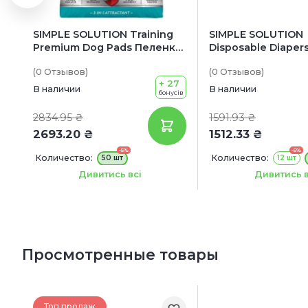
SIMPLE SOLUTION Training
SIMPLE SOLUTION
Premium Dog Pads Пеленки
Disposable Diaper
для животных
Гигиенические п
(0
Отзывов
)
(0
Отзывов
)
для собак M
+ 27
В наличии
В наличии
бонусів
2834.95 ₴
1591.93 ₴
2693.20 ₴
1512.33 ₴
-5%
-5%
Количество:
Количество:
50 шт
12 шт
Размер:
Размер:
58 х 60 см
M
Дивитись всі
Дивитись в
Просмотренные товары
Топ продаж