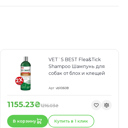
VET`S BEST Flea&Tick
Shampoo Шампунь для
собак от блох и клещей
Арт
vb10608
1155.23₴
1216.03₴
В корзину
Купить в 1 клик