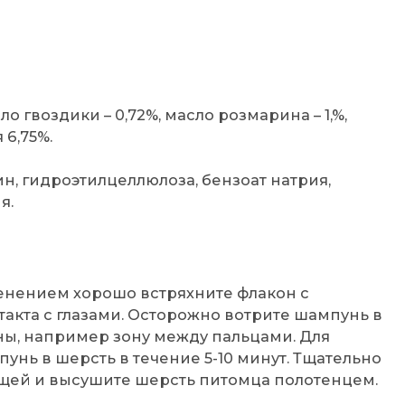
ло гвоздики – 0,72%, масло розмарина – 1,%,
 6,75%.
н, гидроэтилцеллюлоза, бензоат натрия,
я.
:
енением хорошо встряхните флакон с
такта с глазами. Осторожно вотрите шампунь в
ны, например зону между пальцами. Для
унь в шерсть в течение 5-10 минут. Тщательно
ещей и высушите шерсть питомца полотенцем.