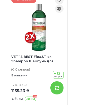
VET`S BEST Flea&Tick
Shampoo Шампунь для
собак от блох и клещей
(0
Отзывов
)
+ 12
В наличии
бонусів
1216.03 ₴
1155.23 ₴
-5%
Объем:
355 мл