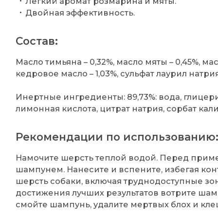
Легкий аромат розмарина и мяты.
Двойная эффективность.
Состав:
Масло тимьяна – 0,32%, масло мяты – 0,45%, мас
кедровое масло – 1,03%, сульфат лаурил натрия
Инертные ингредиенты: 89,73%: вода, глицери
лимонная кислота, цитрат натрия, сорбат кали
Рекомендации по использованию
Намочите шерсть теплой водой. Перед прим
шампунем. Нанесите и вспените, избегая кон
шерсть собаки, включая труднодоступные зо
достижения лучших результатов вотрите шамп
смойте шампунь, удалите мертвых блох и кл