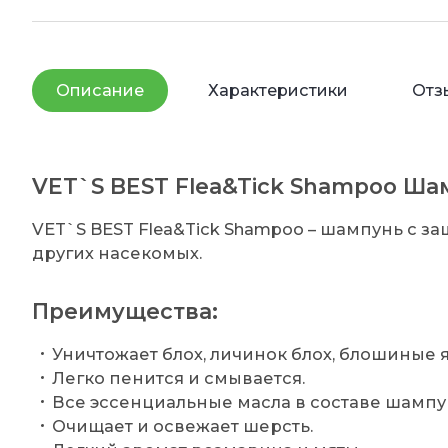
Описание
Характеристики
Отз
VET`S BEST Flea&Tick Shampoo Ша
VET`S BEST Flea&Tick Shampoo – шампунь с за
других насекомых.
Преимущества:
Уничтожает блох, личинок блох, блошиные 
Легко пенится и смывается.
Все эссенциальные масла в составе шампун
Очищает и освежает шерсть.