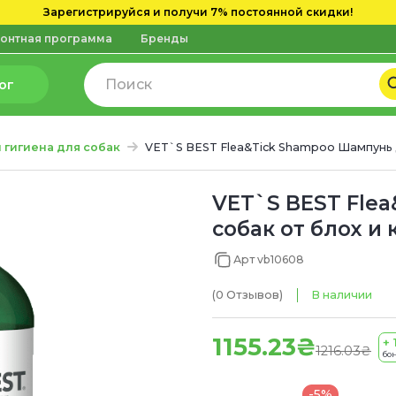
Зарегистрируйся и получи 7% постоянной скидки!
онтная программа
Бренды
ог
и гигиена для собак
VET`S BEST Flea&Tick Shampoo Шампунь 
VET`S BEST Fle
собак от блох и
Арт vb10608
(0
Отзывов
)
В наличии
1155.23₴
+ 
1216.03₴
бон
-5%