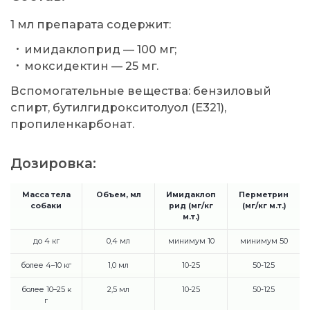
1 мл препарата содержит:
имидаклоприд — 100 мг;
моксидектин — 25 мг.
Вспомогательные вещества: бензиловый
спирт, бутилгидрокситолуол (E321),
пропиленкарбонат.
Дозировка:
Масса тела
Объем, мл
Имидаклоп
Перметрин
собаки
рид (мг/кг
(мг/кг м.т.)
м.т.)
до 4 кг
0,4 мл
минимум 10
минимум 50
более 4–10 кг
1,0 мл
10-25
50-125
более 10–25 к
2,5 мл
10-25
50-125
г