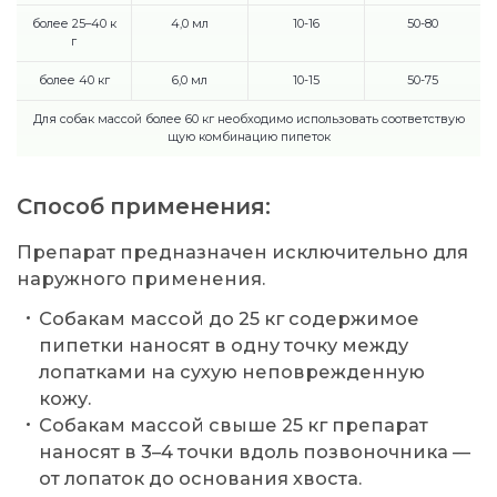
более 25–40 к
4,0 мл
10-16
50-80
г
более 40 кг
6,0 мл
10-15
50-75
Для собак массой более 60 кг необходимо использовать соответствую
щую комбинацию пипеток
Способ применения:
Препарат предназначен исключительно для
наружного применения.
Собакам массой до 25 кг содержимое
пипетки наносят в одну точку между
лопатками на сухую неповрежденную
кожу.
Собакам массой свыше 25 кг препарат
наносят в 3–4 точки вдоль позвоночника —
от лопаток до основания хвоста.