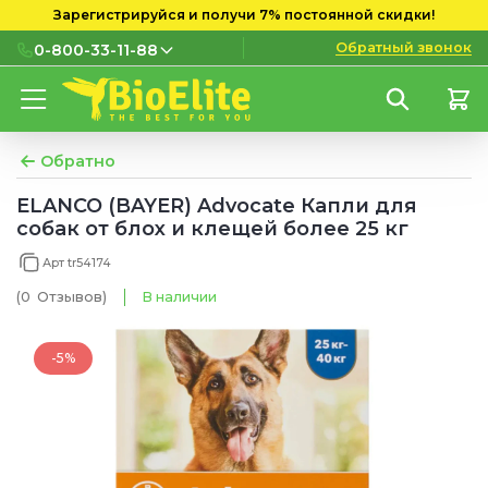
Зарегистрируйся и получи 7% постоянной скидки!
Обратный звонок
0-800-33-11-88
0-800-33-11-88
Бесплатно с городских и
мобильных номеров
Обратно
(097) 133 11 88
ELANCO (BAYER) Advocate Капли для
собак от блох и клещей более 25 кг
(095) 133 11 88
Арт tr54174
(073) 133 11 88
(0
Отзывов
)
В наличии
-5%