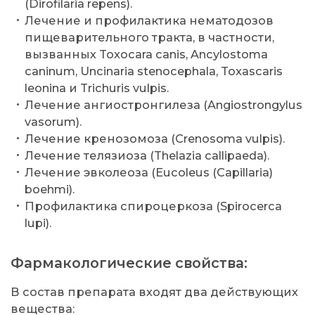
(Dirofilaria repens).
Лечение и профилактика нематодозов
пищеварительного тракта, в частности,
вызванных Toxocara canis, Ancylostoma
caninum, Uncinaria stenocephala, Toxascaris
leonina и Trichuris vulpis.
Лечение ангиостронгилеза (Angiostrongylus
vasorum).
Лечение кренозомоза (Crenosoma vulpis).
Лечение телязиоза (Thelazia callipaeda).
Лечение эвколеоза (Eucoleus (Capillaria)
boehmi).
Профилактика спироцеркоза (Spirocerca
lupi).
Фармакологические свойства:
В состав препарата входят два действующих
вещества: