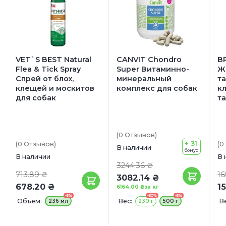
VET`S BEST Natural
CANVIT Chondro
B
Flea & Tick Spray
Super Витаминно-
Ж
Спрей от блох,
минеральный
та
клещей и москитов
комплекс для собак
кл
для собак
т
(0
Отзывов
)
+ 31
(0
Отзывов
)
(0
В наличии
бонус
В наличии
В 
3244.36 ₴
713.89 ₴
16
3082.14 ₴
678.20 ₴
1
6164.00 ₴
за кг
-5%
-30%
-5%
Объем:
Вес:
В
236 мл
230 г
500 г
2
1