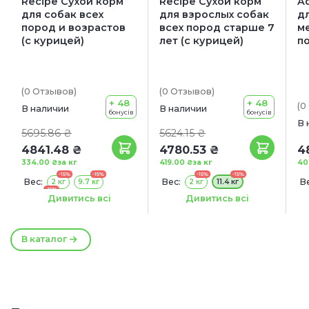
Recipe Сухой корм
Recipe Сухой корм
Ad
для собак всех
для взрослых собак
д
пород и возрастов
всех пород старше 7
м
(с курицей)
лет (с курицей)
п
(0
Отзывов
)
(0
Отзывов
)
+ 48
+ 48
(0
В наличии
В наличии
бонусів
бонусів
В 
5695.86 ₴
5624.15 ₴
4841.48 ₴
4780.53 ₴
4
334.00 ₴
за кг
419.00 ₴
за кг
40
-15%
-15%
-15%
-15%
Вес:
Вес:
Ве
2 кг
9.7 кг
2 кг
11.4 кг
-15%
Акция:
14.5 кг
Дивитись всі
Дивитись всі
Акция:
+ КОНСЕРВА В ПОДАРОК!
+ КОНСЕРВА В ПОДАРОК!
В каталог