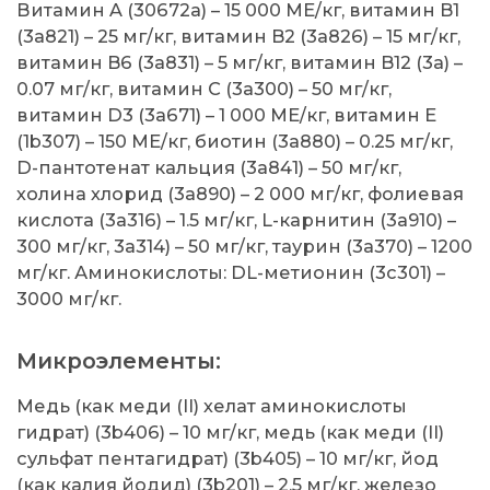
Витамин A (30672a) – 15 000 МЕ/кг, витамин B1
(3a821) – 25 мг/кг, витамин B2 (3a826) – 15 мг/кг,
витамин B6 (3a831) – 5 мг/кг, витамин B12 (3а) –
0.07 мг/кг, витамин C (3a300) – 50 мг/кг,
витамин D3 (3a671) – 1 000 МЕ/кг, витамин E
(1b307) – 150 МЕ/кг, биотин (3a880) – 0.25 мг/кг,
D-пантотенат кальция (3a841) – 50 мг/кг,
холина хлорид (3a890) – 2 000 мг/кг, фолиевая
кислота (3a316) – 1.5 мг/кг, L-карнитин (3a910) –
300 мг/кг, 3a314) – 50 мг/кг, таурин (3a370) – 1200
мг/кг. Аминокислоты: DL-метионин (3c301) –
3000 мг/кг.
Микроэлементы:
Медь (как меди (II) хелат аминокислоты
гидрат) (3b406) – 10 мг/кг, медь (как меди (II)
сульфат пентагидрат) (3b405) – 10 мг/кг, йод
(как калия йодид) (3b201) – 2,5 мг/кг, железо