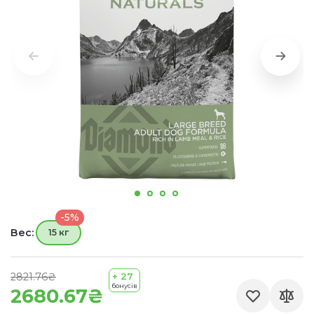
-5%
Вес:
15 кг
2821.76₴
+ 27
бонусів
2680.67₴