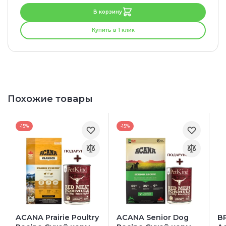
В корзину
Купить в 1 клик
Похожие товары
-15%
-15%
ACANA Prairie Poultry
ACANA Senior Dog
BR