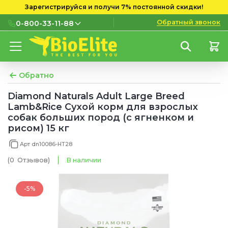
Зарегистрируйся и получи 7% постоянной скидки!
Обратный звонок
0-800-33-11-88
0-800-33-11-88
Бесплатно с городских и
мобильных номеров
Обратно
(097) 133 11 88
Diamond Naturals Adult Large Breed
Lamb&Rice Сухой корм для взрослых
(095) 133 11 88
собак больших пород (с ягненком и
рисом) 15 кг
(073) 133 11 88
Арт dn10086-HT28
(0
Отзывов
)
В наличии
-5%