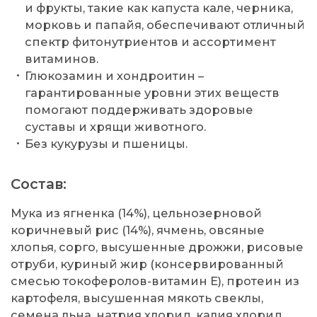
и фрукты, такие как капуста кале, черника,
морковь и папайя, обеспечивают отличный
спектр фитонутриентов и ассортимент
витаминов.
Глюкозамин и хондроитин –
гарантированные уровни этих веществ
помогают поддерживать здоровые
суставы и хрящи животного.
Без кукурузы и пшеницы.
Состав:
Мука из ягненка (14%), цельнозерновой
коричневый рис (14%), ячмень, овсяные
хлопья, сорго, высушенные дрожжи, рисовые
отруби, куриный жир (консервированный
смесью токоферолов-витамин Е), протеин из
картофеля, высушенная мякоть свеклы,
семена льна, натрия хлорид, калия хлорид,