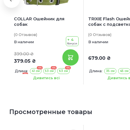
COLLAR Ошейник для
TRIXIE Flash Ошей
собак
собак с подсветко
зеленый
(0
Отзывов
)
(0
Отзывов
)
+ 4
В наличии
В наличии
бонуси
399.00 ₴
679.00 ₴
379.05 ₴
-5%
-5%
-5%
Длина:
Длина:
41 см
53 см
63 см
35 см
45 см
-5%
Ширина:
71 см
7 мм
Дивитись всі
Дивитись в
Просмотренные товары