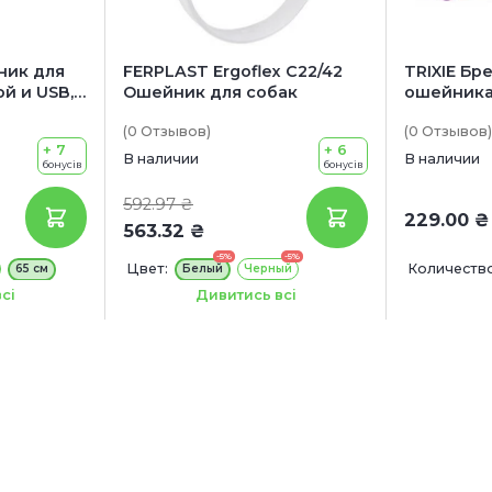
ник для
FERPLAST Ergoflex C22/42
TRIXIE Бр
й и USB,
Ошейник для собак
ошейника
(0
Отзывов
)
(0
Отзывов
)
+ 7
+ 6
В наличии
В наличии
бонусів
бонусів
592.97 ₴
229.00 ₴
563.32 ₴
-5%
-5%
Цвет:
Количество
65 см
Белый
Черный
Длина:
42 см
сі
Дивитись всі