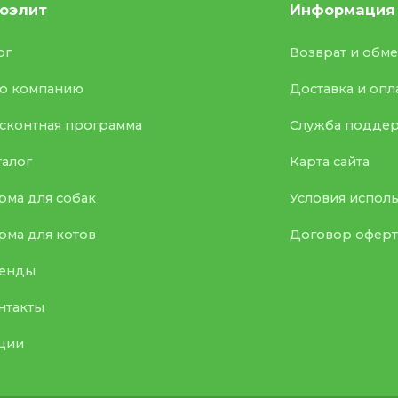
оэлит
Информация
ог
Возврат и обм
о компанию
Доставка и опл
сконтная программа
Служба подде
талог
Карта сайта
рма для собак
Условия испол
рма для котов
Договор офер
енды
нтакты
ции