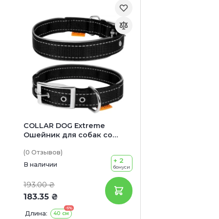
COLLAR DOG Extreme
Ошейник для собак со
светоотражающей
(0
Отзывов
)
вставкой
+ 2
В наличии
бонуси
193.00 ₴
183.35 ₴
-5%
Длина:
40 см