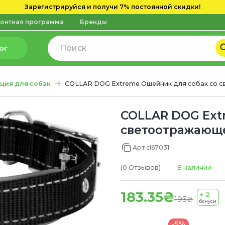
Зарегистрируйся и получи 7% постоянной скидки!
онтная программа
Бренды
ог
ция для собак
COLLAR DOG Extreme Ошейник для собак со 
COLLAR DOG Ext
светоотражающе
Арт cl67031
(0
Отзывов
)
В наличии
183.35₴
+ 2
193₴
бонуси
-5%