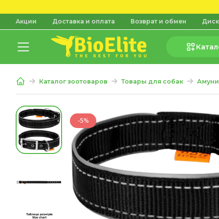
Акции
Доставка и оплата
Возврат и обмен
Диск
Катал
Каталог зоотоваров
Товары для собак
Амуни
-5%