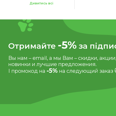
Ширина:
20 мм
Дивитись всі
-5%
Отримайте
за підпи
Вы нам – email, а мы Вам – скидки, акции
новинки и лучшие предложения.
-5%
І промокод на
на следующий заказ 