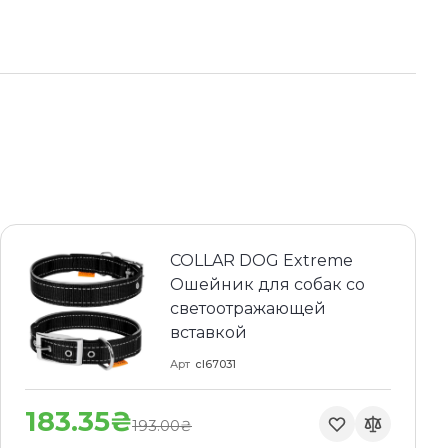
COLLAR DOG Extreme
Ошейник для собак со
светоотражающей
вставкой
Арт
cl67031
183.35₴
193.00₴