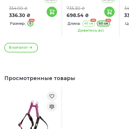
354.00 ₴
735.30 ₴
34
336.30 ₴
698.54 ₴
3
-5%
-5%
-5%
Размер:
Длина:
Ц
S
40 см
60 см
Ширина:
20 мм
Дивитись всі
С
Д
В каталог
Просмотренные товары