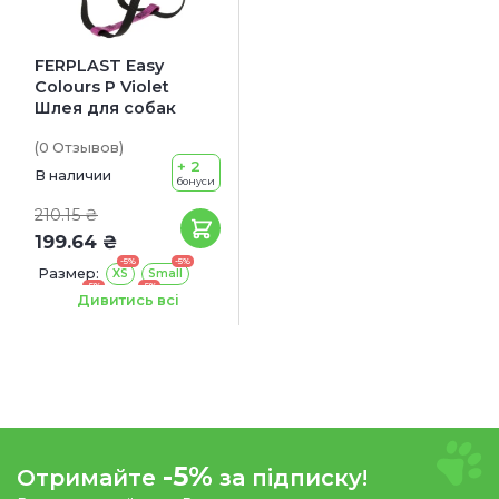
FERPLAST Easy
Colours P Violet
Шлея для собак
(0
Отзывов
)
+ 2
В наличии
бонуси
210.15 ₴
199.64 ₴
-5%
-5%
Размер:
XS
Small
-5%
-5%
Medium
Large
Дивитись всі
-5%
Отримайте
за підписку!