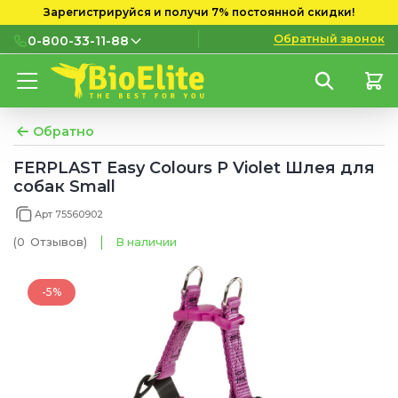
Зарегистрируйся и получи 7% постоянной скидки!
Обратный звонок
0-800-33-11-88
0-800-33-11-88
Бесплатно с городских и
мобильных номеров
Обратно
(097) 133 11 88
FERPLAST Easy Colours P Violet Шлея для
собак Small
(095) 133 11 88
Арт 75560902
(073) 133 11 88
(0
Отзывов
)
В наличии
-5%