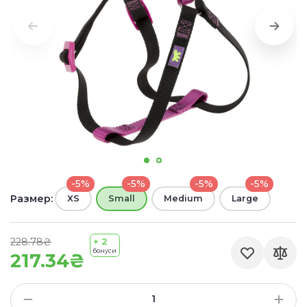
-5%
-5%
-5%
-5%
Размер:
XS
Small
Medium
Large
228.78₴
+ 2
бонуси
217.34₴