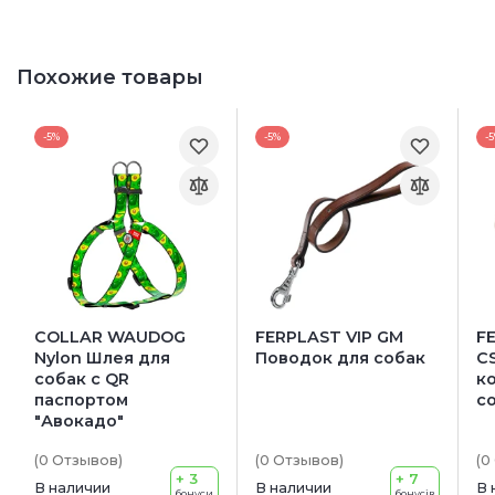
Похожие товары
-5%
-5%
-
COLLAR WAUDOG
FERPLAST VIP GM
F
Nylon Шлея для
Поводок для собак
C
собак с QR
к
паспортом
с
"Авокадо"
(0
Отзывов
)
(0
Отзывов
)
(0
+ 3
+ 7
В наличии
В наличии
В 
бонуси
бонусів