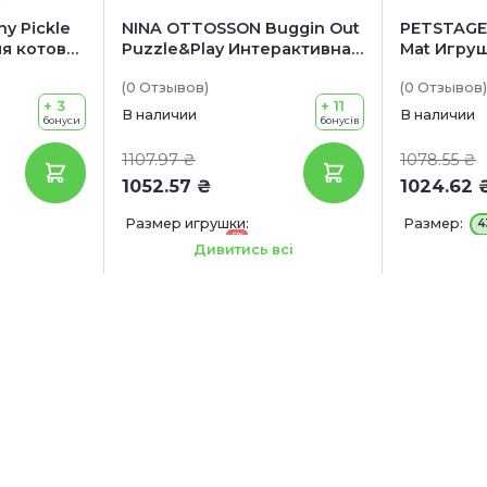
y Pickle
NINA OTTOSSON Buggin Out
PETSTAGES
ля котов
Puzzle&Play Интерактивная
Mat Игруш
ец»
игрушка для котов
Коврик с
(0
Отзывов
)
(0
Отзывов
)
Головоломка
+ 3
+ 11
В наличии
В наличии
бонуси
бонусів
1107.97 ₴
1078.55 ₴
1052.57 ₴
1024.62 
Размер игрушки:
Размер:
4
-5%
35 x 29.2 x 4.2 см
Дивитись всі