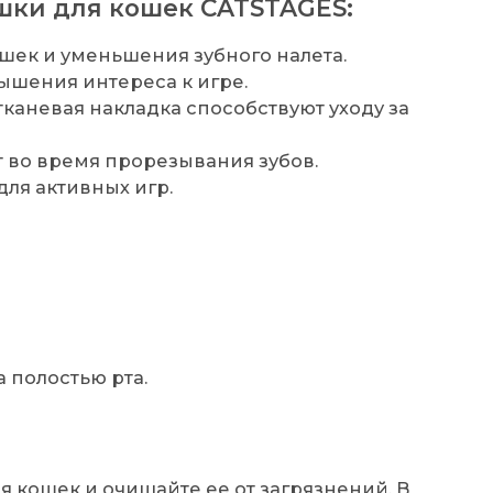
шки для кошек CATSTAGES:
шек и уменьшения зубного налета.
ышения интереса к игре.
тканевая накладка способствуют уходу за
 во время прорезывания зубов.
для активных игр.
а полостью рта.
:
 кошек и очищайте ее от загрязнений. В