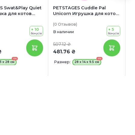
 Swat&Play Quiet
PETSTAGES Cuddle Pal
C
ка для котов
Unicorn Игрушка для котов
C
 подсветкой
"Подушка Единорог"
(0
Отзывов
)
(0
+ 10
+ 5
В наличии
В 
бонусів
бонусів
507.12 ₴
25
₴
481.76 ₴
2
-5%
-5%
Размер:
К
3 x 28 см
28 x 14 x 9.5 см