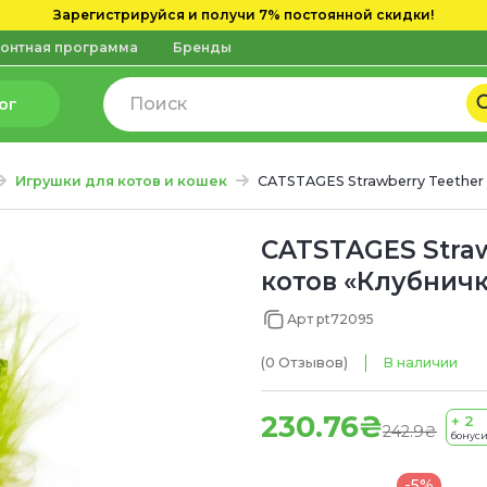
Зарегистрируйся и получи 7% постоянной скидки!
онтная программа
Бренды
ог
Игрушки для котов и кошек
CATSTAGES Strawberry Teether
CATSTAGES Straw
котов «Клубничк
Арт pt72095
(0
Отзывов
)
В наличии
230.76₴
+ 2
242.9₴
бонус
-5%