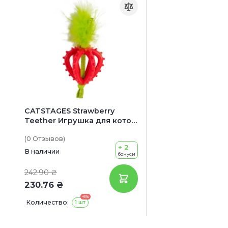
CATSTAGES Strawberry
Teether Игрушка для котов
«Клубничка»
(0
Отзывов
)
+ 2
В наличии
бонуси
242.90 ₴
230.76 ₴
-5%
Количество:
1 шт