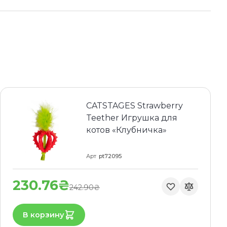
CATSTAGES Strawberry
Teether Игрушка для
котов «Клубничка»
Арт
pt72095
230.76₴
242.90₴
В корзину