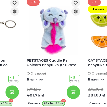
-5%
-5%
Новинка
ter
PETSTAGES Cuddle Pal
CATSTAGE
в со
Unicorn Игрушка для котов
Игрушка 
учом
"Подушка Единорог"
«Фруктов
(0
Отзывов
)
(0
Отзывов
)
+ 3
+ 5
В наличии
В наличии
бонуси
бонусів
507.12 ₴
295.88 ₴
481.76 ₴
281.09 ₴
-5%
-5%
Размер:
Количество
4 x 8.5 см
28 x 14 x 9.5 см