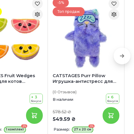
-5%
Топ продаж
S Fruit Wedges
CATSTAGES Purr Pillow
C
для котов
Игрушка-антистресс для
И
ые дольки»
котов «Мур-Мур»
к
(0
Отзывов
)
(0
+ 3
+ 6
В наличии
В 
бонуси
бонусів
578.52 ₴
2
549.59 ₴
2
-5%
-5%
:
Размер:
Р
1 комплект
27 x 20 см