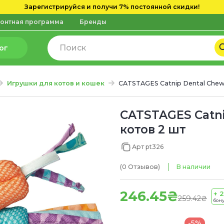
Зарегистрируйся и получи 7% постоянной скидки!
онтная программа
Бренды
ог
Игрушки для котов и кошек
CATSTAGES Catnip Dental Chew
CATSTAGES Catn
котов 2 шт
Арт pt326
(0
Отзывов
)
В наличии
246.45₴
+ 2
259.42₴
бон
-5%