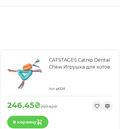
CATSTAGES Catnip Dental
Chew Игрушка для котов
Арт
pt326
246.45₴
259.42₴
В корзину