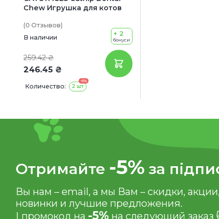
Chew Игрушка для котов
(0
Отзывов
)
+ 2
В наличии
бонуси
259.42 ₴
246.45 ₴
-5%
Количество:
2 шт
-5%
Отримайте
за підпи
Вы нам – email, а мы Вам – скидки, акции
новинки и лучшие предложения.
-5%
І промокод на
на следующий заказ 