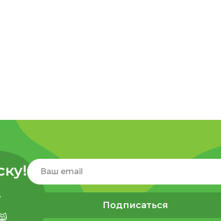
ску!
,
Подписаться
😸