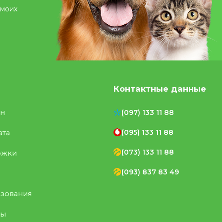
 моих
Контактные данные
ен
(097) 133 11 88
(095) 133 11 88
ата
(073) 133 11 88
ржки
(093) 837 83 49
ьзования
ты