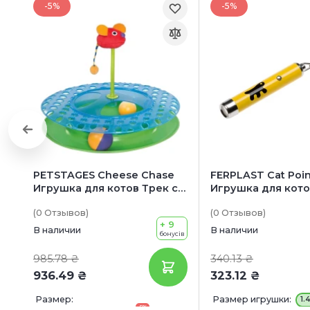
-5%
-5%
PETSTAGES Cheese Chase
FERPLAST Cat Poin
Игрушка для котов Трек с
Игрушка для кото
мячиком для лакомств
светодиодным л
(0
Отзывов
)
(0
Отзывов
)
+ 9
В наличии
В наличии
бонусів
985.78 ₴
340.13 ₴
936.49 ₴
323.12 ₴
Размер:
Размер игрушки:
1.
-5%