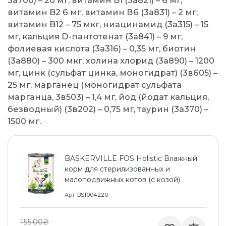
витамин B2 6 мг, витамин В6 (3а831) – 2 мг,
витамин B12 – 75 мкг, ниацинамид (3а315) – 15
мг, кальция D-пантотенат (3а841) – 9 мг,
фолиевая кислота (3а316) – 0,35 мг, биотин
(3а880) – 300 мкг, холина хлорид (3а890) – 1200
мг, цинк (сульфат цинка, моногидрат) (3в605) –
25 мг, марганец (моногидрат сульфата
марганца, 3в503) – 1,4 мг, йод (йодат кальция,
безводный) (3в202) – 0,75 мг, таурин (3а370) –
1500 мг.
BASKERVILLE FOS Holistic Влажный
корм для стерилизованных и
малоподвижных котов (с козой)
Арт
BS1004220
155.00₴