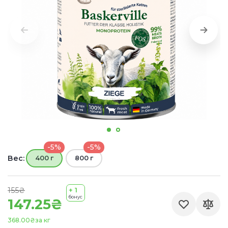
-5%
-5%
Вес:
400 г
800 г
155₴
+ 1
бонус
147.25₴
368.00₴
за кг