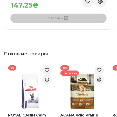
147.25₴
В корзину
Похожие товары
-5%
-15%
-1
Топ продаж
ROYAL CANIN Calm
ACANA Wild Prairie
R