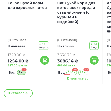
Feline Сухой корм
Cat Сухой корм для
Ap
для взрослых котов
котов всех пород и
С
стадий жизни (с
в
курицей и
с
индейкой)
ко
с
л
(0
Отзывов
)
(0
Отзывов
)
(0
+ 13
+ 31
В наличии
В наличии
В 
бонусів
бонус
1320.00 ₴
3630.75 ₴
12
1254.00 ₴
3086.14 ₴
1
627.00 ₴
за кг
686.00 ₴
за кг
53
-5%
-15%
-15%
Вес:
Вес:
Ве
2 кг
340 г
1.8 кг
-15%
4.5 кг
Дивитись всі
В каталог