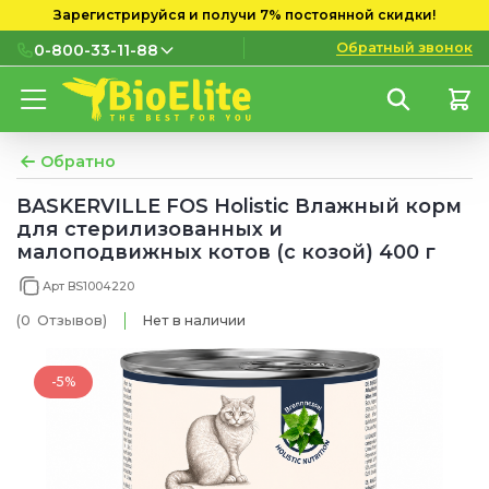
Зарегистрируйся и получи 7% постоянной скидки!
Обратный звонок
0-800-33-11-88
0-800-33-11-88
Бесплатно с городских и
мобильных номеров
Обратно
(097) 133 11 88
BASKERVILLE FOS Holistic Влажный корм
для стерилизованных и
(095) 133 11 88
малоподвижных котов (с козой) 400 г
(073) 133 11 88
Арт BS1004220
(0
Отзывов
)
Нет в наличии
-5%