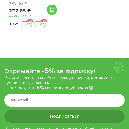
287.00 ₴
272.65 ₴
341.00 ₴
за кг
-5%
-5%
Вес:
400 г
800 г
-5%
Отримайте
за підписку!
Вы нам – email, а мы Вам – скидки, акции, новинки и
лучшие предложения.
-5%
І промокод на
на следующий заказ 😸
Подписаться
Подписываясь, соглашаюсь на хранение и обработку моих