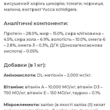
висушений корінь цикорію, томати, чорниця,
малина, екстракт Yucca schidigera.
Аналітичні компоненти:
Протеїн – 28.0%, жир – 15.0%, сира клітковина –
4.5%, сира зола – 6.9%, вологість – 10.0%, омега-6
– 2.8%, омега-3 – 0.3%, ДГК (Докозагексаєнова
кислота) – 0.05%.
Добавки (в 1 кг):
Амінокислоти:
DL-метіонін – 2,000 мг/кг.
Вітаміни:
вітамін A – 10,000 МО/кг, вітамін D3 –
750 МО/кг, вітамін E – 150 МО/кг, таурин – 0.1%.
Мікроелементи:
залізо (в якості заліза (II) хелат