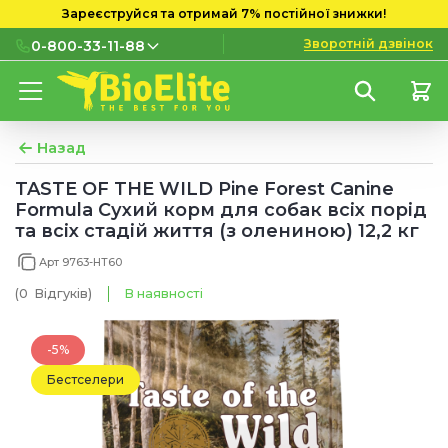
Зареєструйся та отримай 7% постійної знижки!
Зворотній дзвінок
0-800-33-11-88
0-800-33-11-88
Безкоштовно з міських і
мобільних номерів
Назад
(097) 133 11 88
TASTE OF THE WILD Pine Forest Canine
Formula Cухий корм для собак всіх порід
(095) 133 11 88
та всіх стадій життя (з олениною) 12,2 кг
(073) 133 11 88
Арт 9763-HT60
(0
Відгуків
)
В наявності
-5%
Бестселери