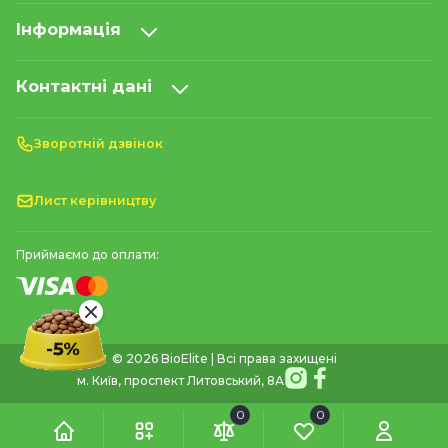
Інформація
Контактні дані
Зворотній дзвінок
Лист керівництву
Приймаємо до оплати:
© 2026 BioElite | Всі права захищені
м. Київ, проспект Литовський, 8А
0
0