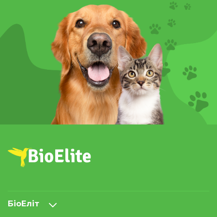
БіоЕліт