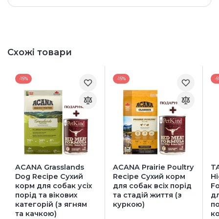
Схожі товари
-15%
-15%
-
ACANA Grasslands
ACANA Prairie Poultry
T
Dog Recipe Сухий
Recipe Cухий корм
Hi
корм для собак усіх
для собак всіх порід
F
порід та вікових
та стадій життя (з
дл
категорій (з ягням
куркою)
по
та качкою)
к