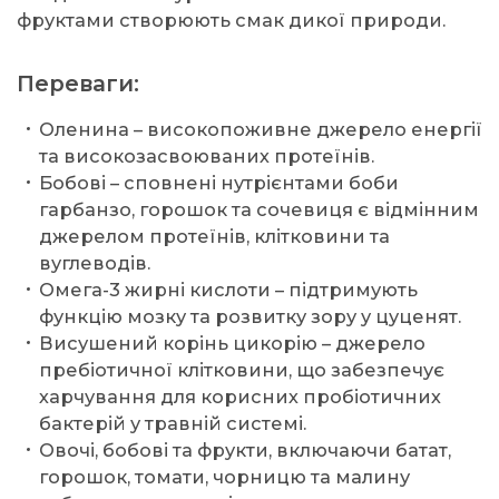
фруктами створюють смак дикої природи.
Переваги:
Оленина – високопоживне джерело енергії
та високозасвоюваних протеїнів.
Бобові – сповнені нутрієнтами боби
гарбанзо, горошок та сочевиця є відмінним
джерелом протеїнів, клітковини та
вуглеводів.
Омега-3 жирні кислоти – підтримують
функцію мозку та розвитку зору у цуценят.
Висушений корінь цикорію – джерело
пребіотичної клітковини, що забезпечує
харчування для корисних пробіотичних
бактерій у травній системі.
Овочі, бобові та фрукти, включаючи батат,
горошок, томати, чорницю та малину