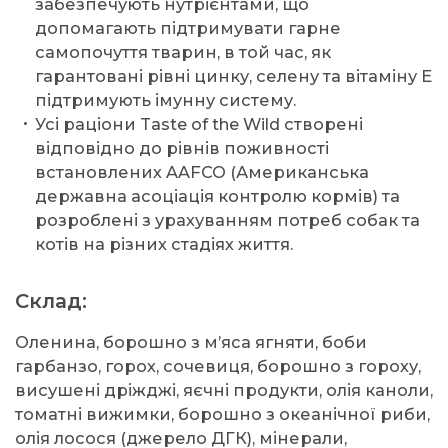
забезпечують нутрієнтами, що
допомагають підтримувати гарне
самопочуття тварин, в той час, як
гарантовані рівні цинку, селену та вітаміну Е
підтримують імунну систему.
Усі раціони Taste of the Wild створені
відповідно до рівнів поживності
встановлених AAFCO (Американська
державна асоціація контролю кормів) та
розроблені з урахуванням потреб собак та
котів на різних стадіях життя.
Склад:
Оленина, борошно з м’яса ягняти, боби
гарбанзо, горох, сочевиця, борошно з гороху,
висушені дріжджі, яєчні продукти, олія каноли,
томатні вижимки, борошно з океанічної риби,
олія лосося (джерело ДГК), мінерали,