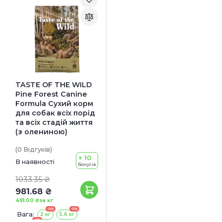
TASTE OF THE WILD
Pine Forest Canine
Formula Cухий корм
для собак всіх порід
та всіх стадій життя
(з олениною)
(0
Відгуків
)
+ 10
В наявності
бонусів
1033.35 ₴
981.68 ₴
491.00 ₴
за кг
-5%
-5%
Вага:
2 кг
5.6 кг
-5%