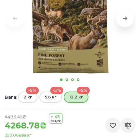
-5%
-5%
-5%
Вага:
2 кг
5.6 кг
12.2 кг
4493.45₴
+ 43
бонуси
4268.78₴
350.00₴
за кг