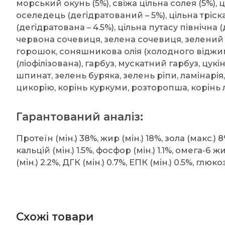
морський окунь (5%), свіжа цільна солея (5%),
оселедець (дегідратований – 5%), цільна тріска
(дегідратована – 4.5%), цільна путасу північна
червона сочевиця, зелена сочевиця, зелений 
горошок, соняшникова олія (холодного віджиму
(ліофілізована), гарбуз, мускатний гарбуз, цукін
шпинат, зелень буряка, зелень ріпи, ламінарія
цикорію, корінь куркуми, розторопша, корінь 
Гарантований аналіз:
Протеїн (мін.) 38%, жир (мін.) 18%, зола (макс.) 8
кальцій (мін.) 1.5%, фосфор (мін.) 1.1%, омега-6
(мін.) 2.2%, ДГК (мін.) 0.7%, ЕПК (мін.) 0.5%, гл
Схожі товари