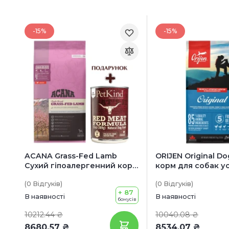
-15%
-15%
ACANA Grass-Fed Lamb
ORIJEN Original D
Сухий гіпоалергенний корм
корм для собак ус
для собак всіх порід та
та вікових категор
(0
Відгуків
)
(0
Відгуків
)
вікових категорій (з ягням)
куркою, індичкою
+ 87
оселедцем)
В наявності
В наявності
бонусів
10212.44 ₴
10040.08 ₴
8680.57 ₴
8534.07 ₴