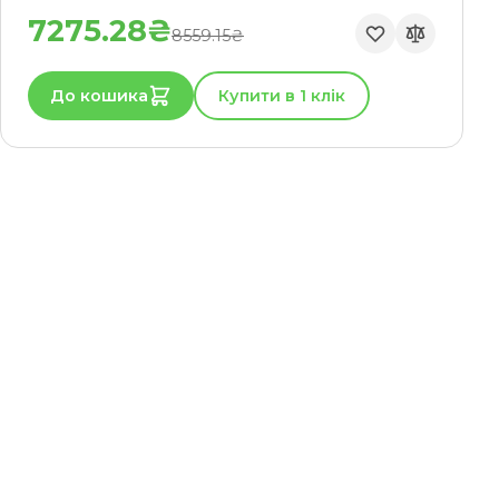
7275.28₴
8559.15₴
До кошика
Купити в 1 клік