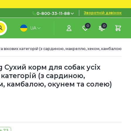
Зворотній дзвінок
0-800-33-11-88
0
0
UA
0-800-33-11-88
Безкоштовно з міських і
мобільних номерів
та вікових категорій (з сардиною, макреллю, хеком, камбалою, оку
(097) 133 11 88
(095) 133 11 88
g Сухий корм для собак усіх
 категорій (з сардиною,
(073) 133 11 88
, камбалою, окунем та солею)
+ 73