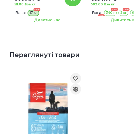
511.00 ₴
за кг
502.00 ₴
за кг
-15%
-15%
-15%
Вага:
Вага:
17 кг
340 г
2 кг
6
-15%
Акція:
17 кг
Дивитись всі
Дивитись в
+ КОНСЕРВА У ПОДАРУНОК!
Переглянуті товари