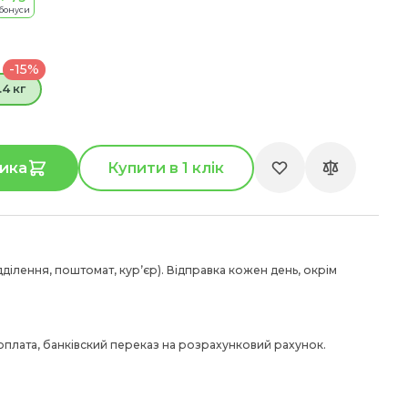
бонуси
-15%
1.4 кг
ика
Купити в 1 клік
дділення, поштомат, курʼєр). Відправка кожен день, окрім
 оплата, банківский переказ на розрахунковий рахунок.