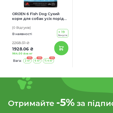
ORIJEN 6 Fish Dog Сухий
корм для собак усіх порід
та вікових категорій (з
(0
Відгуків
)
сардиною, макреллю,
+ 19
хеком, камбалою, окунем та
В наявності
бонусів
солею)
2268.31 ₴
1928.06 ₴
964.00 ₴
за кг
-15%
-15%
-15%
Вага:
2 кг
6 кг
11.4 кг
-5%
Отримайте
за підпи