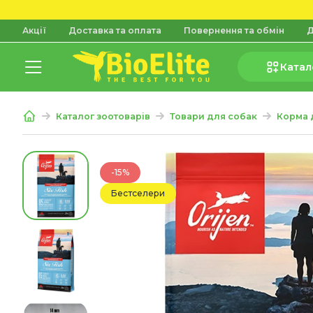
Акції
Доставка та оплата
Повернення та обмін
Д
Катал
Каталог зоотоварів
Товари для собак
Корма 
-15%
Бестселери