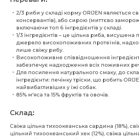
2/3 риби у складі корму ORIJEN являється 
консервантів), або сирою (миттєво заморож
включаючи топ 6 інгредієнтів у складі.
1/3 інгредієнтів – це цільна риба, висушен
джерело високопоживних протеїнів, надх
лише свіжу рибу.
Високопоживне співвідношення інгредієнтів
забезпечує надходження всіх поживних реч
Для посилення натурального смаку, до скла
інгредієнти: печінку тріски, що робить ORI
найвибагливіших у їжі собак.
85% м'яса та 15% фруктів та овочів.
Склад:
Свіжа цільна тихоокеанська сардина (18%), сві
цільний тихоокеанський хек (12%), свіжа цільн