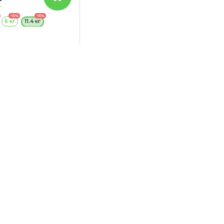
г
-15%
-15%
6 кг
11.4 кг