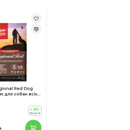
gional Red Dog
м для собак всіх
вікових категорій
иною)
+ 80
бонусів
₴