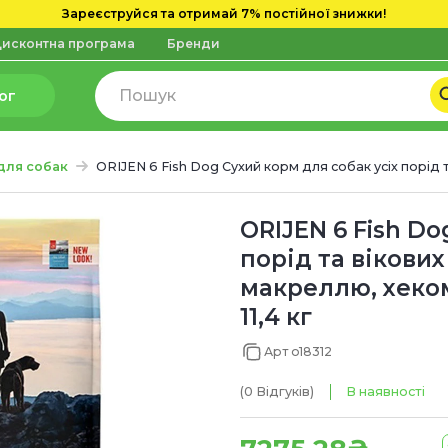
Зареєструйся та отримай 7% постійної знижки!
исконтна програма
Бренди
ог
для собак
ORIJEN 6 Fish Dog Сухий корм для собак усіх порід 
ORIJEN 6 Fish Do
порід та вікових
макреллю, хеком
11,4 кг
Арт o18312
(0
Відгуків
)
В наявності