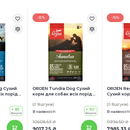
-15%
-15%
og Сухий
ORIJEN Tundra Dog Сухий
ORIJEN Re
іх порід
корм для собак всіх порід
Сухий кор
ій (з
та вікових категорій (з
порід та 
(0
Відгуків
)
(0
Відгуків
)
 та
ягням, олениною, качкою та
(з ялович
+ 85
+ 90
рибою)
В наявності
В наявності
бонусів
бонусів
10608.53 ₴
9394.50 ₴
9017.25 ₴
7985.33 