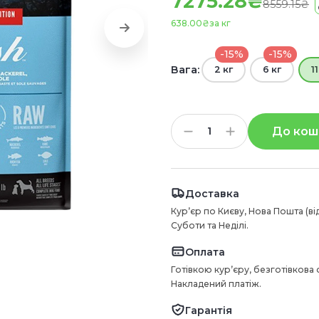
7275.28₴
8559.15₴
638.00₴
за кг
-15%
-15%
Вага:
2 кг
6 кг
1
До кош
Доставка
Курʼєр по Києву, Нова Пошта (ві
Суботи та Неділі.
Оплата
Готівкою курʼєру, безготівкова
Накладений платіж.
Гарантія