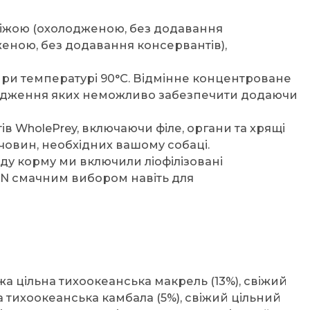
свіжою (охолодженою, без додавання
еною, без додавання консервантів),
а при температурі 90°C. Відмінне концентроване
одження яких неможливо забезпечити додаючи
 WholePrey, включаючи філе, органи та хрящі
овин, необхідних вашому собаці.
ду корму ми включили ліофілізовані
JEN смачним вибором навіть для
жа цільна тихоокеанська макрель (13%), свіжий
а тихоокеанська камбала (5%), свіжий цільний