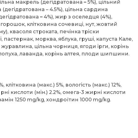
 цільна макрель (дегідратована
–
5%), цільний
 (дегідратована – 4.5%), цільна сардина
 (дегідратована
–
4%), жир з оселедця (4%),
горошок, клітковина сочевиці, нут, жовтий
), квасоля строката, печінка тріски
і, пастернак, морква, яблука, груші, капуста Кале,
, журавлина, цільна чорниця, ягоди ірги, корінь
лопуха, лаванда, корінь алтея, плоди шипшини.
%, клітковина (макс.) 5%, вологість (макс.) 12%,
 жирні кислоти (мін.) 2.2%, омега-3 жирні кислоти
юкозамін 1250 mg/kg, хондроїтин 1000 mg/kg.