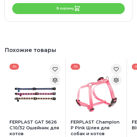
В корзину
Похожие товары
-5%
-5%
-
FERPLAST GAT 5626
FERPLAST Champion
F
C10/32 Ошейник для
P Pink Шлея для
B
котов
собак и котов