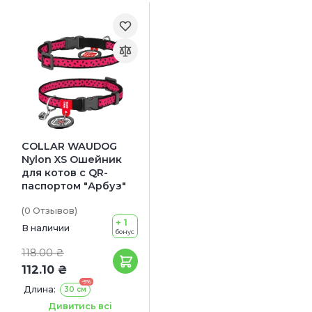
COLLAR WAUDOG
Nylon XS Ошейник
для котов с QR-
паспортом "Арбуз"
(0
Отзывов
)
+ 1
В наличии
бонус
118.00 ₴
112.10 ₴
-5%
Длина:
30 см
Ширина:
10 мм
Дивитись всі