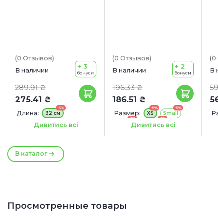
(0
Отзывов
)
(0
Отзывов
)
(0
+ 3
+ 2
В наличии
В наличии
В 
бонуси
бонуси
289.91 ₴
196.33 ₴
59
275.41 ₴
186.51 ₴
5
-5%
-5%
-5%
Длина:
Размер:
Р
32 см
XS
Small
-5%
-5%
Large
Medium
S
Ширина:
10 мм
Дивитись всі
Дивитись всі
E
В каталог
Просмотренные товары