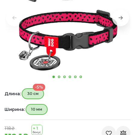
-5%
Длина:
30 см
Ширина:
10 мм
118₴
+ 1
бонус