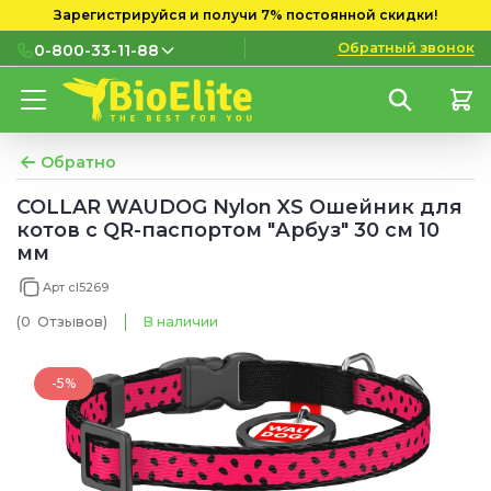
Зарегистрируйся и получи 7% постоянной скидки!
Обратный звонок
0-800-33-11-88
0-800-33-11-88
Бесплатно с городских и
мобильных номеров
Обратно
(097) 133 11 88
COLLAR WAUDOG Nylon XS Ошейник для
котов с QR-паспортом "Арбуз" 30 см 10
(095) 133 11 88
мм
(073) 133 11 88
Арт cl5269
(0
Отзывов
)
В наличии
-5%