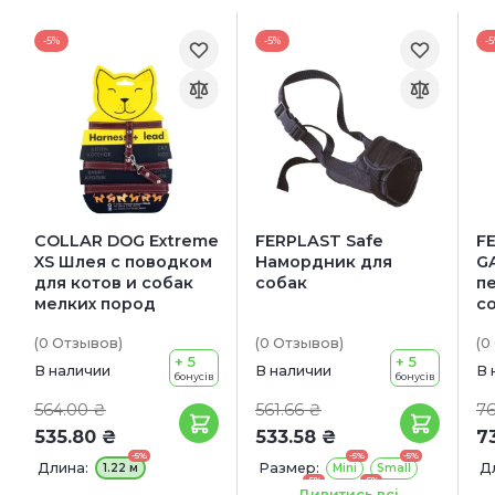
-5%
-5%
-
COLLAR DOG Extreme
FERPLAST Safe
F
XS Шлея с поводком
Намордник для
G
для котов и собак
собак
п
мелких пород
с
(0
Отзывов
)
(0
Отзывов
)
(0
+ 5
+ 5
В наличии
В наличии
В 
бонусів
бонусів
564.00 ₴
561.66 ₴
76
535.80 ₴
533.58 ₴
7
-5%
-5%
-5%
Длина:
Размер:
Д
1.22 м
Mini
Small
-5%
-5%
Ш
Medium
Large
Дивитись всі