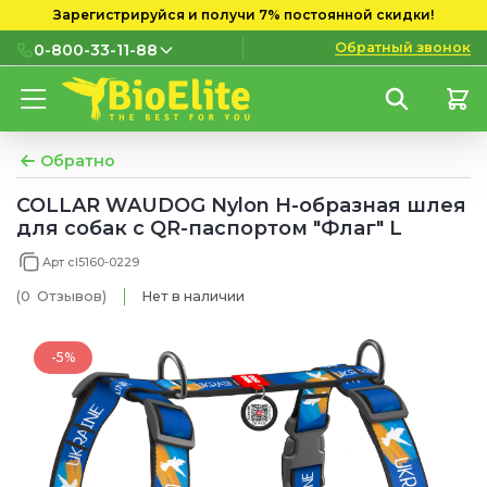
Зарегистрируйся и получи 7% постоянной скидки!
Обратный звонок
0-800-33-11-88
0-800-33-11-88
Бесплатно с городских и
мобильных номеров
Обратно
(097) 133 11 88
COLLAR WAUDOG Nylon H-образная шлея
для собак с QR-паспортом "Флаг" L
(095) 133 11 88
Арт cl5160-0229
(073) 133 11 88
(0
Отзывов
)
Нет в наличии
-5%