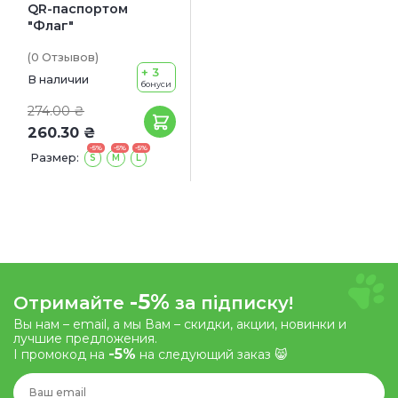
QR-паспортом
"Флаг"
(0
Отзывов
)
+ 3
В наличии
бонуси
274.00 ₴
260.30 ₴
-5%
-5%
-5%
Размер:
S
М
L
-5%
Отримайте
за підписку!
Вы нам – email, а мы Вам – скидки, акции, новинки и
лучшие предложения.
-5%
І промокод на
на следующий заказ 😸