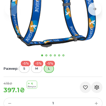
-5%
-5%
-5%
Размер:
S
М
L
418₴
+ 4
бонуси
397.1₴