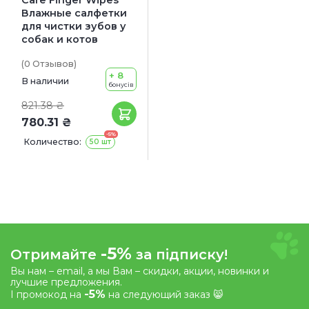
Влажные салфетки
для чистки зубов у
собак и котов
(0
Отзывов
)
+ 8
В наличии
бонусів
821.38 ₴
780.31 ₴
-5%
Количество:
50 шт
-5%
Отримайте
за підписку!
Вы нам – email, а мы Вам – скидки, акции, новинки и
лучшие предложения.
-5%
І промокод на
на следующий заказ 😸