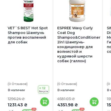
VET`S BEST Hot Spot
ESPREE Wavy Curly
S
Shampoo Шампунь
Coat Dog
Di
против воспалений
Shampoo&Conditioner
M
для собак
2in1 Шампунь-
Г
кондиционер для
п
волнистой и
с
кудрявой шерсти
собак (галлон)
(0
Отзывов
)
(0
Отзывов
)
(0
+ 12
В наличии
В наличии
В 
бонусів
1296.24 ₴
4581.03 ₴
15
1231.43 ₴
4351.98 ₴
1
-5%
-5%