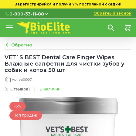
Зарегистрируйся и получи 7% постоянной скидки!
Обратный звонок
0-800-33-11-88
0-800-33-11-88
Бесплатно с городских и
мобильных номеров
Обратно
(097) 133 11 88
VET`S BEST Dental Care Finger Wipes
Влажные салфетки для чистки зубов у
(095) 133 11 88
собак и котов 50 шт
(073) 133 11 88
Арт vb00001
(0
Отзывов
)
В наличии
-5%
Топ продаж