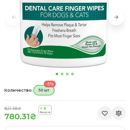
-5%
Количество:
50 шт
821.38₴
+ 8
бонусів
780.31₴