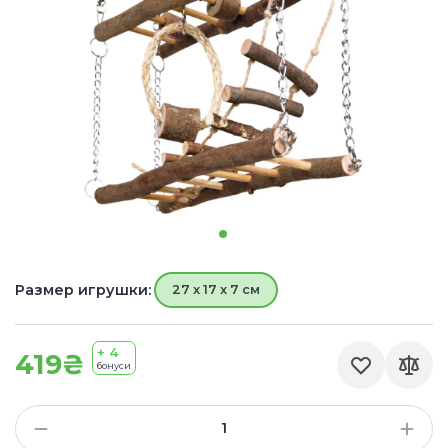
Размер игрушки:
27 x 17 x 7 см
+ 4
419₴
бонуси