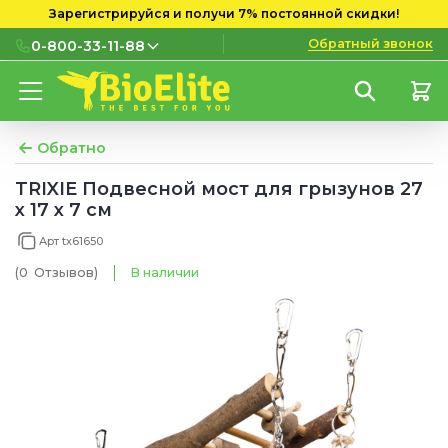
Зарегистрируйся и получи 7% постоянной скидки!
Обратный звонок
0-800-33-11-88
0-800-33-11-88
Бесплатно с городских и
мобильных номеров
Обратно
(097) 133 11 88
TRIXIE Подвесной мост для грызунов 27
x 17 x 7 см
(095) 133 11 88
Арт tx61650
(073) 133 11 88
(0
Отзывов
)
В наличии