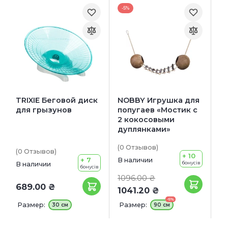
-5%
TRIXIE Беговой диск
NOBBY Игрушка для
для грызунов
попугаев «Мостик с
2 кокосовыми
дуплянками»
(0
Отзывов
)
(0
Отзывов
)
+ 10
+ 7
В наличии
бонусів
В наличии
бонусів
1096.00 ₴
689.00 ₴
1041.20 ₴
-5%
Размер:
Размер:
30 см
90 см