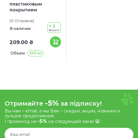
пластиковым
покрытием
(0
Отзывов
)
+ 2
В наличии
бонуси
209.00 ₴
Объем:
300 мл
-5%
Отримайте
за підписку!
Вы нам – email, а мы Вам – скидки, акции, новинки и
лучшие предложения.
-5%
І промокод на
на следующий заказ 😸