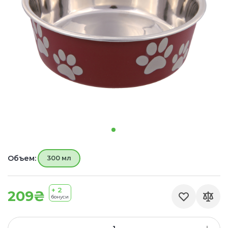
Объем:
300 мл
+ 2
209₴
бонуси