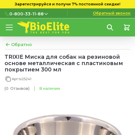
Зарегистрируйся и получи 7% постоянной скидки!
Обратный звонок
0-800-33-11-88
0-800-33-11-88
Бесплатно с городских и
мобильных номеров
Обратно
(097) 133 11 88
TRIXIE Миска для собак на резиновой
основе металлическая с пластиковым
(095) 133 11 88
покрытием 300 мл
(073) 133 11 88
Арт tx25241
(0
Отзывов
)
В наличии