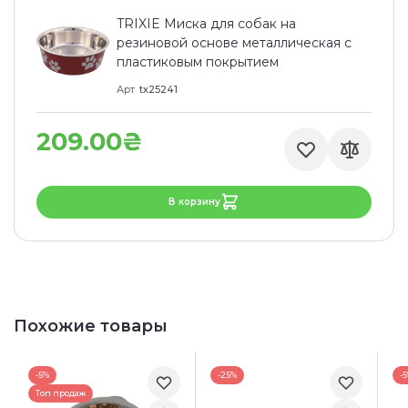
TRIXIE Миска для собак на
резиновой основе металлическая с
пластиковым покрытием
Арт
tx25241
209.00₴
В корзину
Похожие товары
-5%
-25%
-
Топ продаж