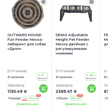
OUTWARD HOUND
DEXAS Adjustable
F
Fun Feeder Миска-
Height Pet Feeder
М
лабиринт для собак
Миска двойная с
дл
«Дроп»
регулируемыми
ножками
(0
Отзывов
)
(0
Отзывов
)
(0
+ 11
+ 26
В наличии
В наличии
В 
бонусів
бонусів
1189.99 ₴
3452.63 ₴
71
1130.49 ₴
2589.47 ₴
6
-5%
-25%
Размер:
Объем:
О
4 х 22.5 см
960 мл
-5%
Цвет:
Р
5 х 29.9 см
Голубой
Дивитись всі
Дивитись всі