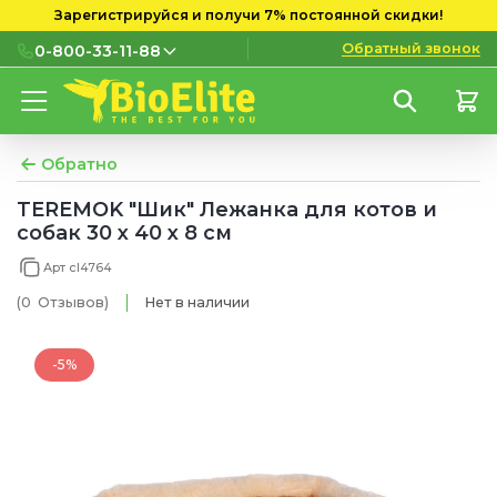
Зарегистрируйся и получи 7% постоянной скидки!
Обратный звонок
0-800-33-11-88
0-800-33-11-88
Бесплатно с городских и
мобильных номеров
Обратно
(097) 133 11 88
TEREMOK "Шик" Лежанка для котов и
собак 30 x 40 x 8 см
(095) 133 11 88
Арт cl4764
(073) 133 11 88
(0
Отзывов
)
Нет в наличии
-5%