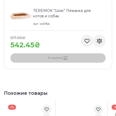
TEREMOK "Шик" Лежанка для
котов и собак
Арт
cl4764
571.00₴
542.45₴
В корзину
Похожие товары
-5%
-