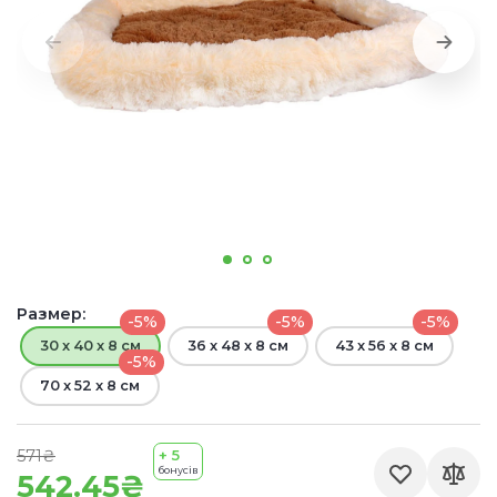
Размер:
-5%
-5%
-5%
30 x 40 x 8 см
36 x 48 x 8 см
43 x 56 x 8 см
-5%
70 x 52 x 8 см
571₴
+ 5
бонусів
542.45₴