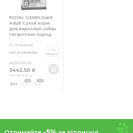
ROYAL CANIN Giant
Adult Сухой корм
для взрослых собак
гигантских пород
(0
Отзывов
)
+ 34
Нет в наличии
бонуси
4050.00 ₴
3442.50 ₴
230.00 ₴
за кг
-15%
-15%
Вес:
4 кг
15 кг
-5%
Отримайте
за підписку!