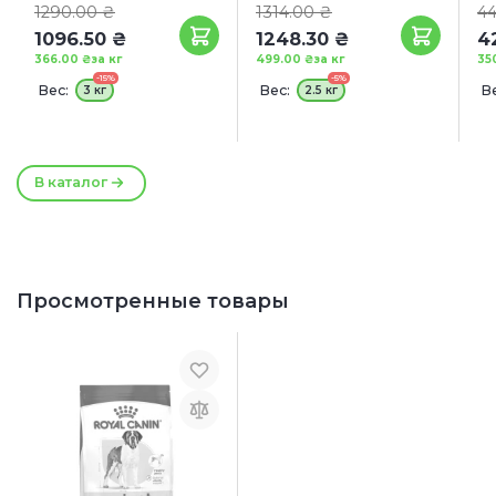
1290.00 ₴
1314.00 ₴
44
1096.50 ₴
1248.30 ₴
4
366.00 ₴
за кг
499.00 ₴
за кг
35
-15%
-5%
Вес:
Вес:
Ве
3 кг
2.5 кг
1
В каталог
Просмотренные товары