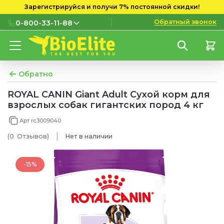
Зарегистрируйся и получи 7% постоянной скидки!
Обратный звонок
0-800-33-11-88
0-800-33-11-88
Бесплатно с городских и
мобильных номеров
Обратно
(097) 133 11 88
ROYAL CANIN Giant Adult Сухой корм для
взрослых собак гигантских пород 4 кг
(095) 133 11 88
Арт rc3009040
(073) 133 11 88
(0
Отзывов
)
Нет в наличии
-15%