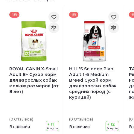
-15%
-5%
-
ROYAL CANIN X-Small
HILL'S Science Plan
T
Adult 8+ Сухой корм
Adult 1-6 Medium
Pi
для взрослых собак
Breed Сухой корм
F
мелких размеров (от
для взрослых собак
дл
8 лет)
средних пород (с
п
курицей)
ж
(0
Отзывов
)
(0
Отзывов
)
(0
+ 11
+ 12
В наличии
В наличии
В 
бонусів
бонусів