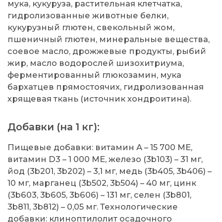
мука, кукуруза, растительная клетчатка,
гидролизованные животные белки,
кукурузный глютен, свекольный жом,
пшеничный глютен, минеральные вещества,
соевое масло, дрожжевые продукты, рыбий
жир, масло водорослей шизохитриума,
ферментированный глюкозамин, мука
бархатцев прямостоячих, гидролизованная
хрящевая ткань (источник хондроитина).
Добавки (на 1 кг):
Пищевые добавки: витамин А – 15 700 МЕ,
витамин D3 – 1 000 МЕ, железо (3b103) – 31 мг,
йод (3b201, 3b202) – 3,1 мг, медь (3b405, 3b406) –
10 мг, марганец (3b502, 3b504) – 40 мг, цинк
(3b603, 3b605, 3b606) – 131 мг, селен (3b801,
3b811, 3b812) – 0,05 мг. Технологические
добавки: клиноптилолит осадочного