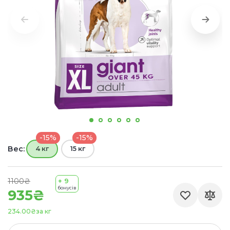
-15%
-15%
Вес:
4 кг
15 кг
1100₴
+ 9
бонусів
935₴
234.00₴
за кг