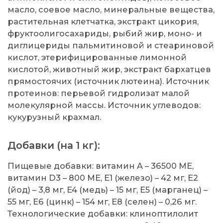
масло, соевое масло, минеральные вещества,
растительная клетчатка, экстракт цикория,
фруктоолигосахариды, рыбий жир, моно- и
диглицериды пальмитиновой и стеариновой
кислот, этерифицированные лимонной
кислотой, животный жир, экстракт бархатцев
прямостоячих (источник лютеина). Источник
протеинов: перьевой гидролизат малой
молекулярной массы. Источник углеводов:
кукурузный крахмал.
Добавки (на 1 кг):
Пищевые добавки: витамин A – 36500 MЕ,
витамин D3 – 800 MЕ, E1 (железо) – 42 мг, E2
(йод) – 3,8 мг, E4 (медь) – 15 мг, E5 (марганец) –
55 мг, E6 (цинк) – 154 мг, E8 (селен) – 0,26 мг.
Технологические добавки: клиноптилолит