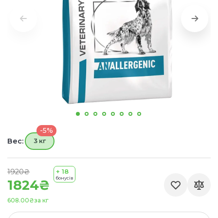
-5%
Вес:
3 кг
1920₴
+ 18
бонусів
1824₴
608.00₴
за кг