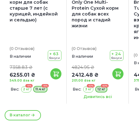
корм для собак
Only One Multi-
Br
старше 7 лет (с
Protein Сухой корм
T
курицей, индейкой
для собак всех
С
и сельдью)
пород и стадий
в
жизни
к
я
и
(0
Отзывов
)
(0
Отзывов
)
+ 63
+ 24
(0
В наличии
В наличии
бонуси
бонуси
В 
7358.83 ₴
4824.95 ₴
6255.01 ₴
2412.48 ₴
4
549.00 ₴
за кг
201.00 ₴
за кг
37
-15%
-15%
-50%
-50%
Вес:
Вес:
Ве
2 кг
11.4 кг
3 кг
12 кг
Сроки годности:
Дивитись всі
19/08/2026
В каталог