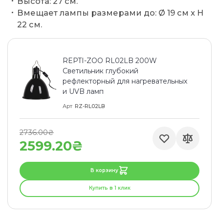
Высота: 27 см.
Вмещает лампы размерами до: Ø 19 см x H
22 см.
REPTI-ZOO RL02LB 200W
Светильник глубокий
рефлекторный для нагревательных
и UVB ламп
Арт
RZ-RL02LB
2736.00₴
2599.20₴
В корзину
Купить в 1 клик