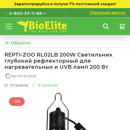
Зарегистрируйся и получи 7% постоянной скидки!
Обратный звонок
0-800-33-11-88
0-800-33-11-88
Бесплатно с городских и
мобильных номеров
Обратно
(097) 133 11 88
REPTI-ZOO RL02LB 200W Светильник
глубокий рефлекторный для
(095) 133 11 88
нагревательных и UVB ламп 200 Вт
(073) 133 11 88
Арт RZ-RL02LB
(0
Отзывов
)
В наличии
-5%