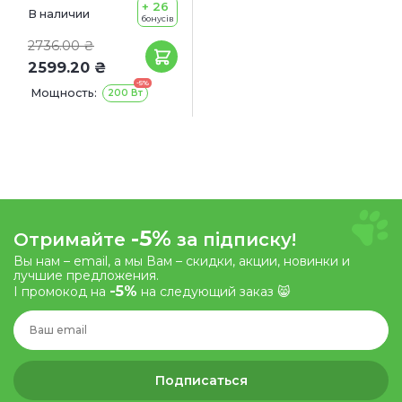
+ 26
В наличии
бонусів
2736.00 ₴
2599.20 ₴
-5%
Мощность:
200 Вт
-5%
Отримайте
за підписку!
Вы нам – email, а мы Вам – скидки, акции, новинки и
лучшие предложения.
-5%
І промокод на
на следующий заказ 😸
Подписаться