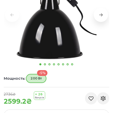
-5%
Мощность:
200 Вт
2736₴
+ 26
бонусів
2599.2₴