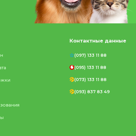
Контактные данные
ен
(097) 133 11 88
(095) 133 11 88
ата
(073) 133 11 88
ржки
(093) 837 83 49
ьзования
ты