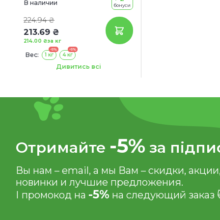
В наличии
бонуси
224.94 ₴
213.69 ₴
214.00 ₴
за кг
-5%
-5%
Вес:
1 кг
4 кг
Объем:
14 л
56 л
Дивитись всі
-5%
Отримайте
за підпи
Вы нам – email, а мы Вам – скидки, акции
новинки и лучшие предложения.
-5%
І промокод на
на следующий заказ 