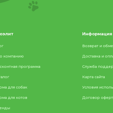
оэлит
Информация
ог
Возврат и обм
о компанию
Доставка и опл
сконтная программа
Служба подде
талог
Карта сайта
рма для собак
Условия испол
рма для котов
Договор офер
енды