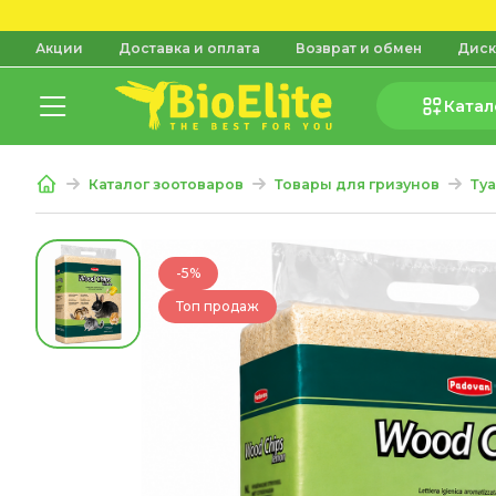
Акции
Доставка и оплата
Возврат и обмен
Диск
Катал
Каталог зоотоваров
Товары для гризунов
Ту
-5%
Топ продаж