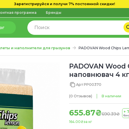
Зарегистрируйся и получи 7% постоянной скидки!
онтная программа
Бренды
ог
алеты и наполнители для грызунов
PADOVAN Wood Chips Lemo
PADOVAN Wood C
наповнювач 4 кг
Арт PP00370
(0
Отзывов
)
В наличии
655.87₴
+ 
690.39₴
бон
164.00₴
за кг