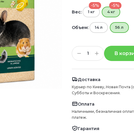
-5%
-5%
Вес:
1 кг
4 кг
Объем:
14 л
56 л
В корз
Доставка
Курьер по Киеву, Новая Почта (
Субботы и Воскресения.
Оплата
Наличными, безналичная оплат
платеж.
Гарантия