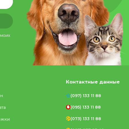
 моих
Контактные данные
ен
(097) 133 11 88
(095) 133 11 88
ата
(073) 133 11 88
ржки