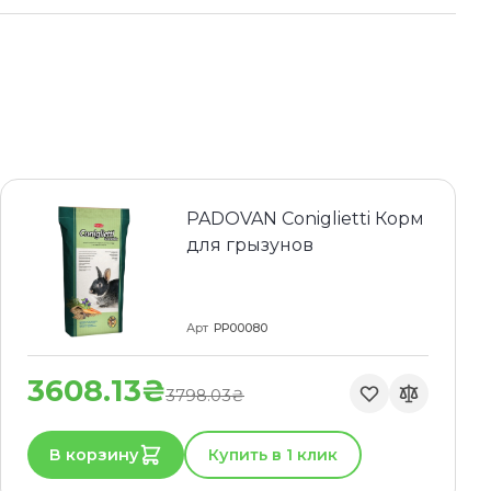
PADOVAN Coniglietti Корм
для грызунов
Арт
PP00080
3608.13₴
3798.03₴
В корзину
Купить в 1 клик