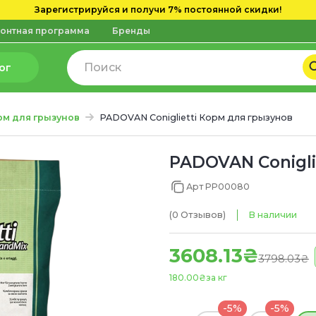
Зарегистрируйся и получи 7% постоянной скидки!
онтная программа
Бренды
ог
рм для грызунов
PADOVAN Coniglietti Корм для грызунов
PADOVAN Conigli
Арт PP00080
(0
Отзывов
)
В наличии
3608.13₴
3798.03₴
180.00₴
за кг
-5%
-5%