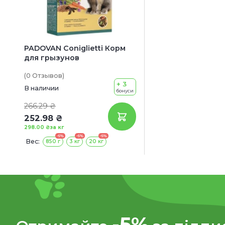
PADOVAN Coniglietti Корм
для грызунов
(0
Отзывов
)
+ 3
В наличии
бонуси
266.29 ₴
252.98 ₴
298.00 ₴
за кг
-5%
-5%
-5%
Вес:
850 г
3 кг
20 кг
-5%