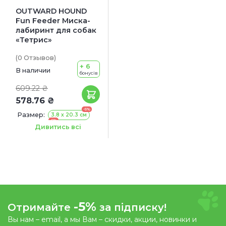
OUTWARD HOUND
Fun Feeder Миска-
лабиринт для собак
«Тетрис»
(0
Отзывов
)
+ 6
В наличии
бонусів
609.22 ₴
578.76 ₴
-5%
Размер:
3.8 х 20.3 см
-5%
5.1 х 29.2 см
Дивитись всі
-5%
Отримайте
за підписку!
Вы нам – email, а мы Вам – скидки, акции, новинки и