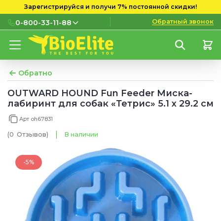
Зарегистрируйся и получи 7% постоянной скидки!
Обратный звонок
0-800-33-11-88
0-800-33-11-88
Бесплатно с городских и
мобильных номеров
Обратно
(097) 133 11 88
OUTWARD HOUND Fun Feeder Миска-
лабиринт для собак «Тетрис» 5.1 х 29.2 см
(095) 133 11 88
Арт oh67831
(073) 133 11 88
(0
Отзывов
)
В наличии
-5%