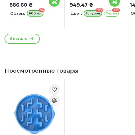
886.60 ₴
949.47 ₴
1
-5%
-25%
-25%
Объем:
Цвет:
О
600 мл
Голубой
Серый
3
В каталог
Просмотренные товары