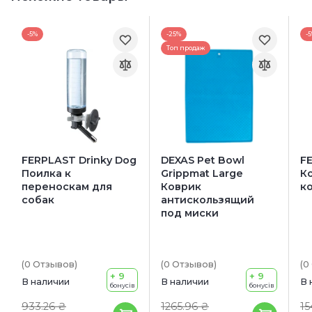
-5%
-25%
-
Топ продаж
FERPLAST Drinky Dog
DEXAS Pet Bowl
F
Поилка к
Grippmat Large
К
переноскам для
Коврик
к
собак
антискользящий
под миски
(0
Отзывов
)
(0
Отзывов
)
(0
+ 9
+ 9
В наличии
В наличии
В 
бонусів
бонусів
933.26 ₴
1265.96 ₴
15