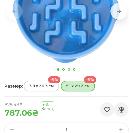
-5%
-5%
Размер:
3.8 х 20.3 см
5.1 х 29.2 см
828.48₴
+ 8
бонусів
787.06₴