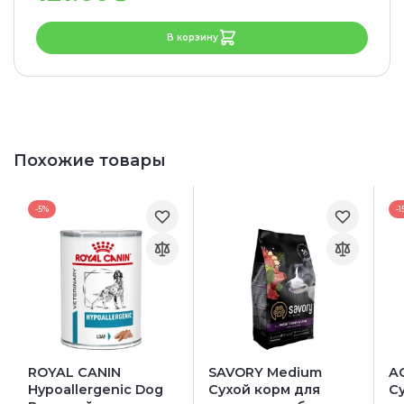
В корзину
Похожие товары
-5%
-1
ROYAL CANIN
SAVORY Medium
A
Hypoallergenic Dog
Сухой корм для
С