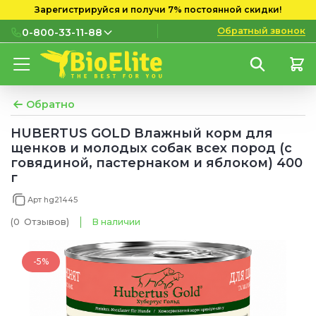
Зарегистрируйся и получи 7% постоянной скидки!
Обратный звонок
0-800-33-11-88
0-800-33-11-88
Бесплатно с городских и
мобильных номеров
Обратно
(097) 133 11 88
HUBERTUS GOLD Влажный корм для
щенков и молодых собак всех пород (с
(095) 133 11 88
говядиной, пастернаком и яблоком) 400
г
(073) 133 11 88
Арт hg21445
(0
Отзывов
)
В наличии
-5%