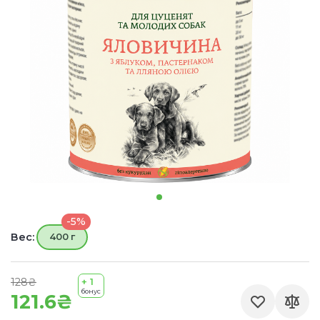
-5%
Вес:
400 г
128₴
+ 1
бонус
121.6₴