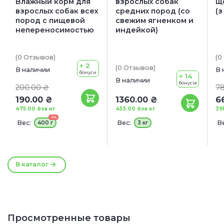
Влажный корм для
взрослых собак
щ
взрослых собак всех
средних пород (со
(з
пород с пищевой
свежим ягненком и
непереносимостью
индейкой)
(0
Отзывов
)
(0
+ 2
(0
Отзывов
)
В наличии
В 
бонуси
+ 14
В наличии
бонусів
200.00 ₴
78
190.00 ₴
1360.00 ₴
6
475.00 ₴
за кг
453.00 ₴
за кг
39
-5%
Вес:
Вес:
Ве
400 г
3 кг
1
А
+
В каталог
Просмотренные товары