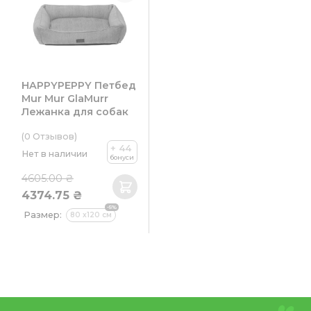
HAPPYPEPPY Петбед
Mur Mur GlaMurr
Лежанка для собак
(0
Отзывов
)
+ 44
Нет в наличии
бонуси
4605.00 ₴
4374.75 ₴
-5%
Размер:
80 х120 см