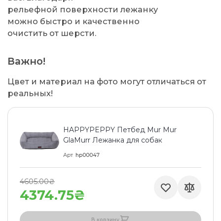
рельефной поверхности лежанку
можно быстро и качественно
очистить от шерсти.
Важно!
Цвет и материал на фото могут отличаться от
реальных!
HAPPYPEPPY Петбед Mur Mur
GlaMurr Лежанка для собак
Арт
hp00047
4605.00₴
4374.75₴
В корзину