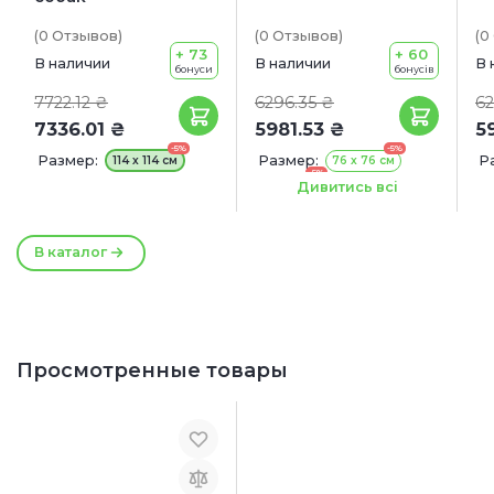
(0
Отзывов
)
(0
Отзывов
)
(0
+ 73
+ 60
В наличии
В наличии
В 
бонуси
бонусів
7722.12 ₴
6296.35 ₴
62
7336.01 ₴
5981.53 ₴
5
-5%
-5%
Размер:
Размер:
Р
114 х 114 см
76 х 76 см
-5%
91х91 см
9
Дивитись всі
В каталог
Просмотренные товары