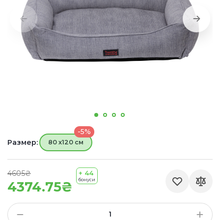
-5%
Размер:
80 х120 см
4605₴
+ 44
бонуси
4374.75₴