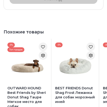
Похожие товары
-5%
-5%
-
Топ продаж
OUTWARD HOUND
BEST FRIENDS Donut
B
Best Friends by Sheri
Shag Frost Лежанка
S
Donut Shag Taupe
для собак морозный
д
Мягкое место для
иней
э
собак