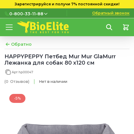
Зарегистрируйся и получи 7% постоянной скидки!
Обратный звонок
0-800-33-11-88
0-800-33-11-88
Бесплатно с городских и
мобильных номеров
Обратно
(097) 133 11 88
HAPPYPEPPY Петбед Mur Mur GlaMurr
Лежанка для собак 80 х120 см
(095) 133 11 88
Арт hp00047
(073) 133 11 88
(0
Отзывов
)
Нет в наличии
-5%