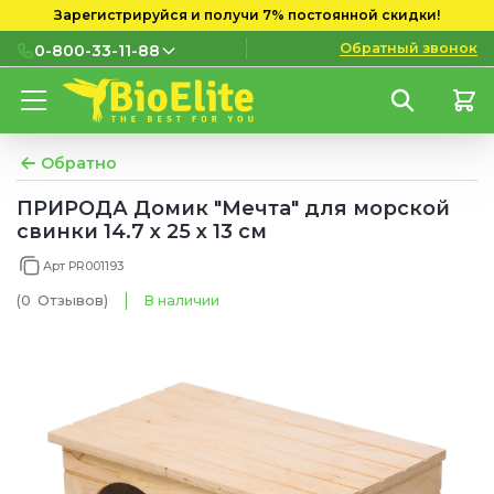
Зарегистрируйся и получи 7% постоянной скидки!
Обратный звонок
0-800-33-11-88
0-800-33-11-88
Бесплатно с городских и
мобильных номеров
Обратно
(097) 133 11 88
ПРИРОДА Домик "Мечта" для морской
свинки 14.7 x 25 x 13 см
(095) 133 11 88
Арт PR001193
(073) 133 11 88
(0
Отзывов
)
В наличии