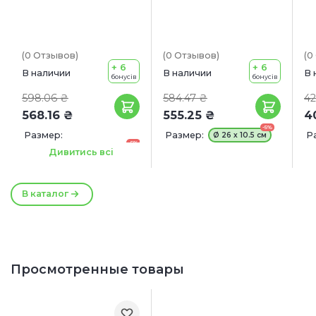
(0
Отзывов
)
(0
Отзывов
)
(0
+ 6
+ 6
В наличии
В наличии
В 
бонусів
бонусів
598.06 ₴
584.47 ₴
42
568.16 ₴
555.25 ₴
4
-5%
Размер:
Размер:
Р
Ø 26 х 10.5 см
-5%
SIN 4646 - 33 х 23.6 х 16 см
Дивитись всі
-5%
SIN 4647 - 37 х 27.7 х 20
см
В каталог
Просмотренные товары