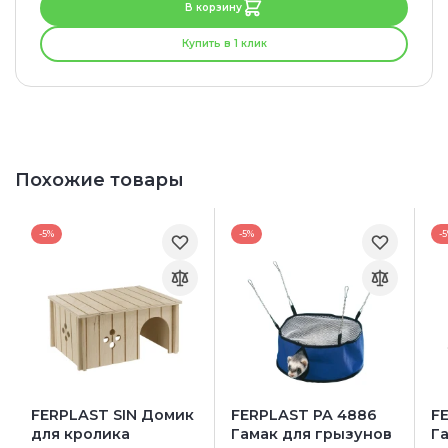
В корзину
Купить в 1 клик
Похожие товары
-5%
-5%
-
FERPLAST SIN Домик
FERPLAST PA 4886
F
для кролика
Гамак для грызунов
Г