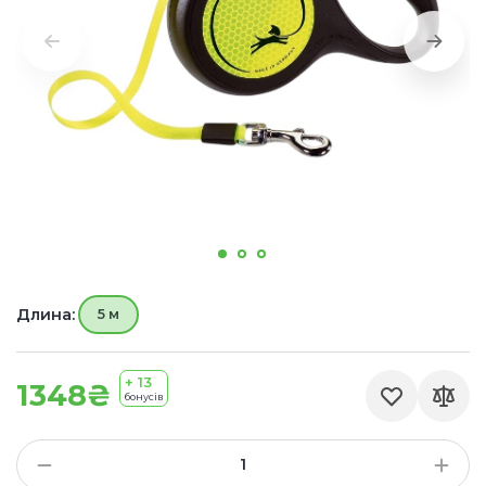
Длина:
5 м
+ 13
1348₴
бонусів