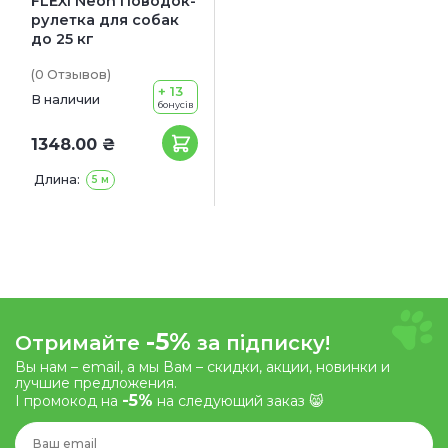
FLEXI Neon Поводок-
рулетка для собак
до 25 кг
(0
Отзывов
)
+ 13
В наличии
бонусів
1348.00 ₴
Длина:
5 м
-5%
Отримайте
за підписку!
Вы нам – email, а мы Вам – скидки, акции, новинки и
лучшие предложения.
-5%
І промокод на
на следующий заказ 😸