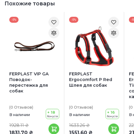
Похожие товары
-5%
-5%
-
FERPLAST VIP GA
FERPLAST
F
Поводок-
Ergocomfort P Red
Er
перестежка для
Шлея для собак
T
собак
со
к
(0
Отзывов
)
(0
Отзывов
)
(0
+ 18
+ 16
В наличии
В наличии
В 
бонусів
бонусів
1928.11 ₴
1633.26 ₴
22
1831.70 ₴
1551.60 ₴
2