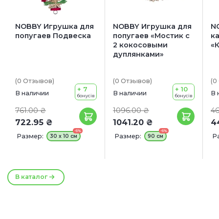
NOBBY Игрушка для
NOBBY Игрушка для
N
попугаев Подвеска
попугаев «Мостик с
к
2 кокосовыми
«
дуплянками»
(0
Отзывов
)
(0
Отзывов
)
(0
+ 7
+ 10
В наличии
В наличии
В 
бонусів
бонусів
761.00 ₴
1096.00 ₴
46
722.95 ₴
1041.20 ₴
4
-5%
-5%
Размер:
Размер:
Р
30 x 10 см
90 см
В каталог