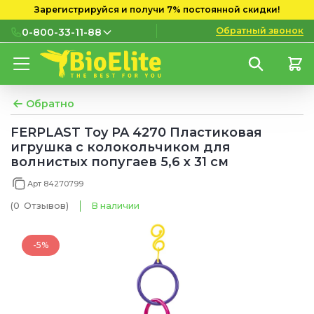
Зарегистрируйся и получи 7% постоянной скидки!
Обратный звонок
0-800-33-11-88
0-800-33-11-88
Бесплатно с городских и
мобильных номеров
Обратно
(097) 133 11 88
FERPLAST Toy PA 4270 Пластиковая
игрушка с колокольчиком для
(095) 133 11 88
волнистых попугаев 5,6 х 31 см
(073) 133 11 88
Арт 84270799
(0
Отзывов
)
В наличии
-5%