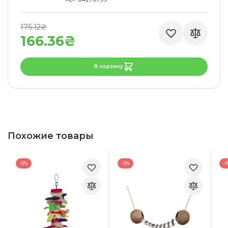
175.12₴
166.36₴
В корзину
Похожие товары
-5%
-5%
-