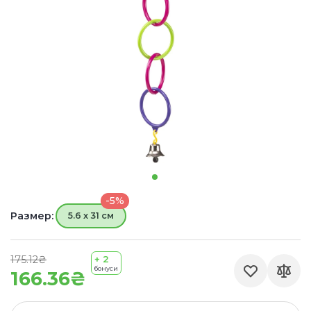
-5%
Размер:
5.6 х 31 см
175.12₴
+ 2
бонуси
166.36₴