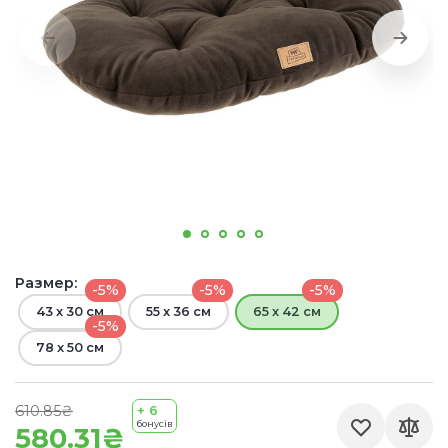
Размер:
-5%
-5%
-5%
43 x 30 см
55 x 36 см
65 x 42 см
-5%
78 x 50 см
610.85₴
+ 6
бонусів
580.31₴