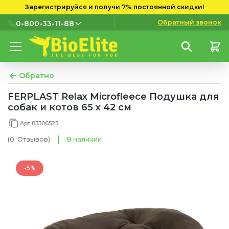
Зарегистрируйся и получи 7% постоянной скидки!
Обратный звонок
0-800-33-11-88
0-800-33-11-88
Бесплатно с городских и
мобильных номеров
Обратно
(097) 133 11 88
FERPLAST Relax Microfleece Подушка для
собак и котов 65 x 42 см
(095) 133 11 88
Арт 83306523
(073) 133 11 88
(0
Отзывов
)
В наличии
-5%