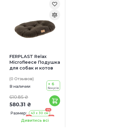
FERPLAST Relax
Microfleece Подушка
для собак и котов
(0
Отзывов
)
+ 6
В наличии
бонусів
610.85 ₴
580.31 ₴
-5%
Размер:
43 x 30 см
-5%
-5%
55 x 36 см
65 x 42 см
Дивитись всі
-5%
78 x 50 см