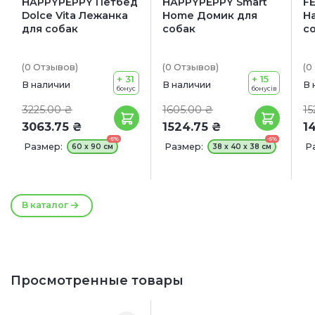
HAPPYPEPPY Петбед
HAPPYPEPPY Smart
F
Dolce Vita Лежанка
Home Домик для
H
для собак
собак
с
(0
Отзывов
)
(0
Отзывов
)
(0
+ 31
+ 15
В наличии
В наличии
В 
бонус
бонусів
3225.00 ₴
1605.00 ₴
15
3063.75 ₴
1524.75 ₴
14
-5%
-5%
Размер:
Размер:
Р
60 х 90 см
38 х 40 х 38 см
В каталог
Просмотренные товары